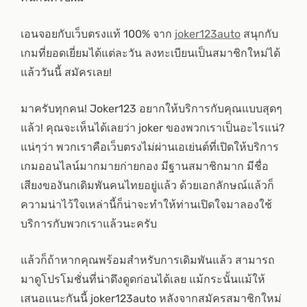
เอนจอยกับเว็บตรงแท้ 100% จาก
joker123auto
สนุกกับ
เกมที่ยอดเยี่ยมได้แต่ละวัน ลงทะเบียนเป็นสมาชิกใหม่ได้
แล้ววันนี้ สมัครเลย!
มาครับทุกคน! Joker123 อยากให้บริการกับคุณแบบสุดๆ
แล้ว! คุณจะเห็นได้เลยว่า joker ของพวกเราเป็นอะไรแน่?
แน่ๆว่า พวกเราคือเว็บตรงไม่ผ่านเอเย่นต์ที่เปิดให้บริการ
เกมออนไลน์มากมายก่ายกอง มีฐานสมาชิกมาก มีชื่อ
เสียงของันกเดิมพันคนไทยอยู่แล้ว ด้วยเอกลักษณ์แล้วก็
ความน่าไว้ใจเหล่านี้ก็น่าจะทำให้ท่านเปิดใจมาลองใช้
บริการกับพวกเราแล้วนะครับ
แล้วก็ถ้าหากคุณพร้อมสำหรับการเดิมพันแล้ว สามารถ
มาดูโปรโมชั่นที่น่าดึงดูดก่อนได้เลย แม้กระนั้นแม้ให้
เสนอแนะกันนี้ joker123auto หลังจากสมัครสมาชิกใหม่