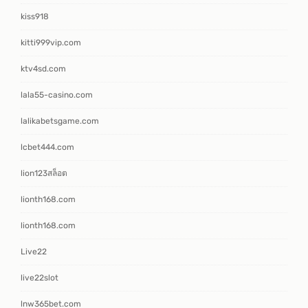
kiss918
kitti999vip.com
ktv4sd.com
lala55-casino.com
lalikabetsgame.com
lcbet444.com
lion123สล็อต
lionth168.com
lionth168.com
Live22
live22slot
lnw365bet.com