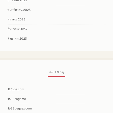
ธันวาคม 2023
พฤศจิกายน 2023
ตุลาคม 2023
กันยายน 2023
สิงหาคม 2023
หมวดหมู่
123xos.com
1688sagame
1688vegasx.com