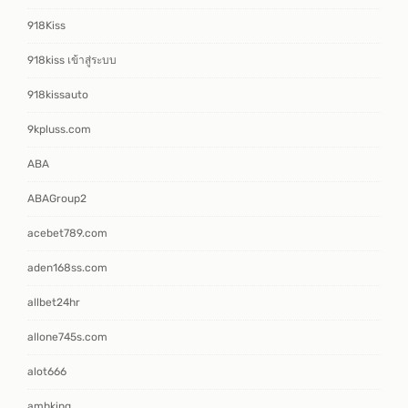
918Kiss
918kiss เข้าสู่ระบบ
918kissauto
9kpluss.com
ABA
ABAGroup2
acebet789.com
aden168ss.com
allbet24hr
allone745s.com
alot666
ambking