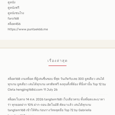
ดูหนัง
ดูหนังฟรี
ดูหนังชนโรง
faro168
สล็อต456
https://www.puntaek66.me
เรื่องล่าสุด
สล็อต168 เกมสล็อต ที่ผู้เล่นชื่นชอบ ที่สุด วันเกิดรับเลย 300 ยูสเดียว เล่นได้
ทุกเกม ยูสเดียว เล่นได้ทุกเกม เครดิตฟรี ลงทุนทั้งที่ต้อง ที่นี่เท่านั้น Top 12 by
Cleta hengjing168d.com 11 July 26
สล็อตเว็บตรง 14 ส.ค. 2026 tangtem168 เว็บเดียวครบ ทั้งสล็อตและบาคา
ร่า ทุกยอดฝาก 10% ฝาก-ถอน อัตโนมัติ คัดมาแล้ว เล่นได้ทุกเกม
tangtem168 เข้าให้ทัน ก่อนรางวัลหลุดมือ Top 72 by Gabriella