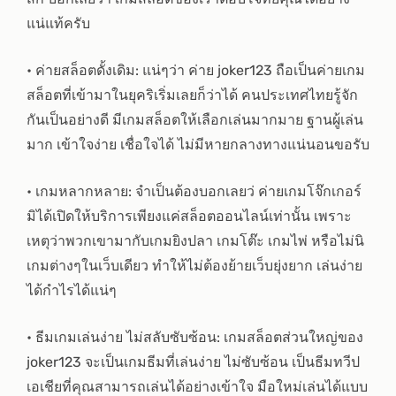
แน่แท้ครับ
• ค่ายสล็อตดั้งเดิม: แน่ๆว่า ค่าย joker123 ถือเป็นค่ายเกม
สล็อตที่เข้ามาในยุคริเริ่มเลยก็ว่าได้ คนประเทศไทยรู้จัก
กันเป็นอย่างดี มีเกมสล็อตให้เลือกเล่นมากมาย ฐานผู้เล่น
มาก เข้าใจง่าย เชื่อใจได้ ไม่มีหายกลางทางแน่นอนขอรับ
• เกมหลากหลาย: จำเป็นต้องบอกเลยว่ ค่ายเกมโจ๊กเกอร์
มิได้เปิดให้บริการเพียงแค่สล็อตออนไลน์เท่านั้น เพราะ
เหตุว่าพวกเขามากับเกมยิงปลา เกมโต๊ะ เกมไพ่ หรือไม่นิ
เกมต่างๆในเว็บเดียว ทำให้ไม่ต้องย้ายเว็บยุ่งยาก เล่นง่าย
ได้กำไรได้แน่ๆ
• ธีมเกมเล่นง่าย ไม่สลับซับซ้อน: เกมสล็อตส่วนใหญ่ของ
joker123 จะเป็นเกมธีมที่เล่นง่าย ไม่ซับซ้อน เป็นธีมทวีป
เอเชียที่คุณสามารถเล่นได้อย่างเข้าใจ มือใหม่เล่นได้แบบ