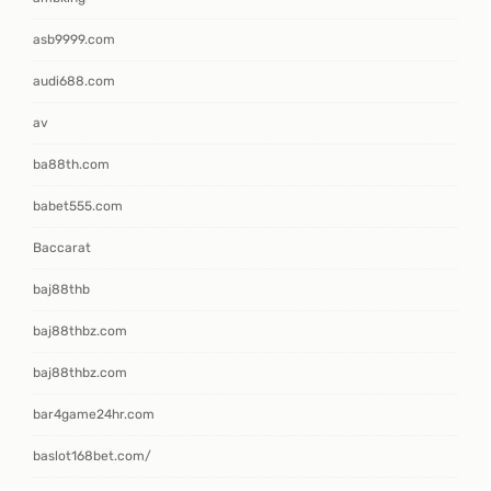
asb9999.com
audi688.com
av
ba88th.com
babet555.com
Baccarat
baj88thb
baj88thbz.com
baj88thbz.com
bar4game24hr.com
baslot168bet.com/