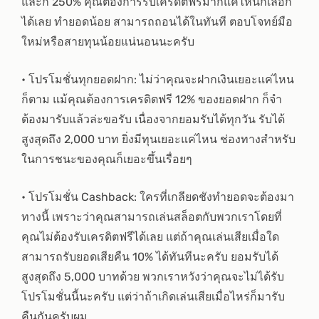
และก็ 250% คุณต้องการรับเครดิตฟรีมากแค่ไหนก็เลือก
ได้เลย ทำยอดน้อย สามารถถอนได้ในทันที ตอบโจทย์มือ
ใหม่หรือสายทุนน้อยแน่นอนนะครับ
• โปรโมชั่นทุกยอดฝาก: ไม่ว่าคุณจะฝากเงินเยอะแค่ไหน
ก็ตาม แม้คุณต้องการเครดิตฟรี 12% ของยอดฝาก ก็จำ
ต้องมารับแล้วล่ะขอรับ เนื่องจากยอมรับได้ทุกวัน รับได้
สูงสุดถึง 2,000 บาท ยิ่งมีทุนเยอะแค่ไหน ช่องทางสำหรับ
ในการชนะของคุณก็เยอะขึ้นเรื่อยๆ
• โปรโมชั่น Cashback: ใครที่เกลียดชังทำยอดจะต้องมา
ทางนี้ เพราะว่าคุณสามารถเล่นสล็อตกับพวกเราโดยที่
คุณไม่ต้องรับเครดิตฟรีได้เลย แต่ถ้าคุณเล่นเสียเมื่อใด
สามารถรับยอดเสียคืน 10% ได้ทันทีนะครับ ยอมรับได้
สูงสุดถึง 5,000 บาทด้วย พวกเราหวังว่าคุณจะไม่ได้รับ
โปรโมชั่นนี้นะครับ แต่ว่าถ้าเกิดเล่นเสียเมื่อไหร่ก็มารับ
คืนกันครับผม