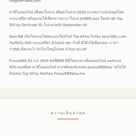
tangtem168e.com
คาสิโนออนไลน์ สล็อตเว็บตรง สล็อตเว็บตรง 2026 ประสบการณ์เล่นยุคใหม่
ระบบเสถียร พร้อมเกมให้เลือกมากมาย เว็บแม่ jin888.asia ใหม่ล่าสุด Top
100 by Gertrude 15 เว็บแจกหนัก September 69
Sexy168 เปิดโลกเกมไพ่สดแบบเรียลไทม์ Top 64 by Finley sexy168c.com
วันเกิดรับ 500 ระบบเสถียร อัปเดตล่าสุด เว็บดี มีโต๊ะให้เลือกเยอะ บาคา
ร่า168 เปิดเกมไว รับโปรใหญ่ไปเลย 3 กันยายน 69
Pussy888 20 ก.ย. 2569 พุซซี่888 มิติใหม่แห่ง สล็อตออนไลน์ แคชแบค
10% เกมสล็อต คาสิโนออนไลน์ สวรรค์ของนักลงทุน pussy888play รอไม่ได้
ต้องลอง Top 34 by Alethea Pussy888play.me
ความเห็นล่าสุด