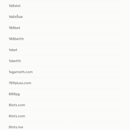
168slot
168สล็อต
188bet
188betth
1xbet
1xbetth
1xgameth.com
789pluss.com
888pg
8lots.com
8lots.com
8lots.me