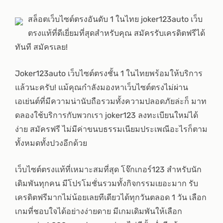
สล็อตเว็บไซต์ตรงอันดับ 1 ในไทย joker123auto เว็บ
ตรงแท้ที่ดีเยี่ยมที่สุดสำหรับคุณ สมัครรับเครดิตฟรีได้
ทันที สมัครเลย!
Joker123auto เว็บไซต์ตรงชั้น 1 ในไทยพร้อมให้บริการ
แล้วนะครับ! แม้คุณกำลังมองหาเว็บไซต์ตรงไม่ผ่าน
เอเย่นต์ที่มีความน่านับถือรวมทั้งความปลอดภัยล่ะก็ มาท
ดลองใช้บริการกับพวกเรา joker123 ลงทะเบียนใหม่ได้
ง่าย สมัครฟรี ไม่มีค่าขนบธรรมเนียมประเพณีอะไรก็ตาม
ทั้งหมดทั้งปวงอีกด้วย
เว็บไซต์ตรงแท้ที่เหมาะสมที่สุด โจ๊กเกอร์123 สำหรับนัก
เดิมพันทุกคน มีโปรโมชั่นรวมทั้งกิจกรรมเยอะมาก รับ
เครดิตฟรีมากไม่น้อยเลยทีเดียวได้ทุกวันตลอด 1 วัน เลือก
เกมที่ชอบใจได้อย่างง่ายดาย มีเกมเดิมพันให้เลือก