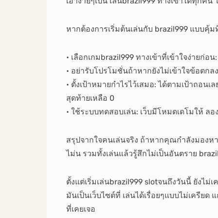
เอาง่ายๆเป็น เล่นbrazil999 ทางเข้าได้ทุกคน โ
หากต้องการเริ่มต้นเล่นกับ brazil999 แบบคุ้มท
• เลือกเกมbrazil999 ทางเข้าที่เข้าใจง่ายก่อ
• อย่ารับโปรโมชั่นถ้าหากยังไม่เข้าใจข้อตกลง
• ตั้งเป้าหมายกำไรไว้เสมอ: ได้ตามเป้าถอนเ
สุดท้ายเหลือ 0
• ใช้ระบบทดสอบเล่น: เว็บมีโหมดเดโมให้ ลอง
สรุปจากใจคนเล่นจริง ถ้าหากคุณกำลังมองหาเว
ไม่น รวมทั้งเล่นแล้วรู้สึกไม่เป็นอันตราย brazi
ตั้งแต่เริ่มเล่นbrazil999 slotจนถึงวันนี้ ยังไ
มันเป็นเว็บไซต์ที่ เล่นได้เรื่อยๆแบบไม่เครีย
ที่เคยเจอ