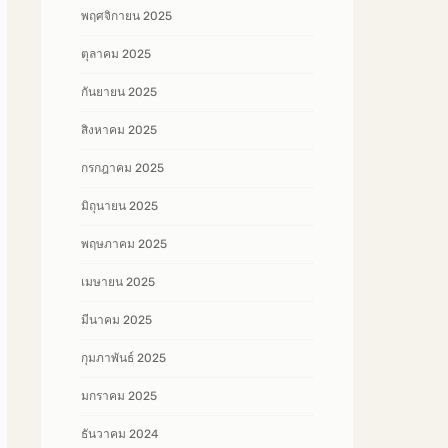
พฤศจิกายน 2025
ตุลาคม 2025
กันยายน 2025
สิงหาคม 2025
กรกฎาคม 2025
มิถุนายน 2025
พฤษภาคม 2025
เมษายน 2025
มีนาคม 2025
กุมภาพันธ์ 2025
มกราคม 2025
ธันวาคม 2024