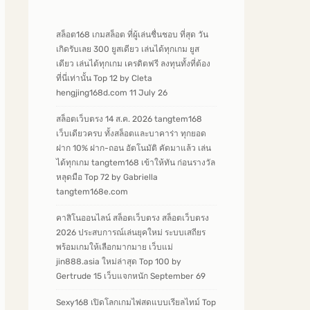
สล็อต168 เกมสล็อต ที่ผู้เล่นชื่นชอบ ที่สุด วัน
เกิดรับเลย 300 ยูสเดียว เล่นได้ทุกเกม ยูส
เดียว เล่นได้ทุกเกม เครดิตฟรี ลงทุนทั้งที่ต้อง
ที่นี่เท่านั้น Top 12 by Cleta
hengjing168d.com 11 July 26
สล็อตเว็บตรง 14 ส.ค. 2026 tangtem168
เว็บเดียวครบ ทั้งสล็อตและบาคาร่า ทุกยอด
ฝาก 10% ฝาก-ถอน อัตโนมัติ คัดมาแล้ว เล่น
ได้ทุกเกม tangtem168 เข้าให้ทัน ก่อนรางวัล
หลุดมือ Top 72 by Gabriella
tangtem168e.com
คาสิโนออนไลน์ สล็อตเว็บตรง สล็อตเว็บตรง
2026 ประสบการณ์เล่นยุคใหม่ ระบบเสถียร
พร้อมเกมให้เลือกมากมาย เว็บแม่
jin888.asia ใหม่ล่าสุด Top 100 by
Gertrude 15 เว็บแจกหนัก September 69
Sexy168 เปิดโลกเกมไพ่สดแบบเรียลไทม์ Top