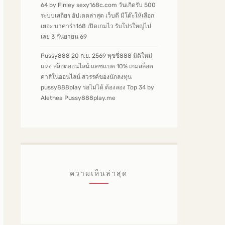
64 by Finley sexy168c.com วันเกิดรับ 500
ระบบเสถียร อัปเดตล่าสุด เว็บดี มีโต๊ะให้เลือก
เยอะ บาคาร่า168 เปิดเกมไว รับโปรใหญ่ไป
เลย 3 กันยายน 69
Pussy888 20 ก.ย. 2569 พุซซี่888 มิติใหม่
แห่ง สล็อตออนไลน์ แคชแบค 10% เกมสล็อต
คาสิโนออนไลน์ สวรรค์ของนักลงทุน
pussy888play รอไม่ได้ ต้องลอง Top 34 by
Alethea Pussy888play.me
ความเห็นล่าสุด