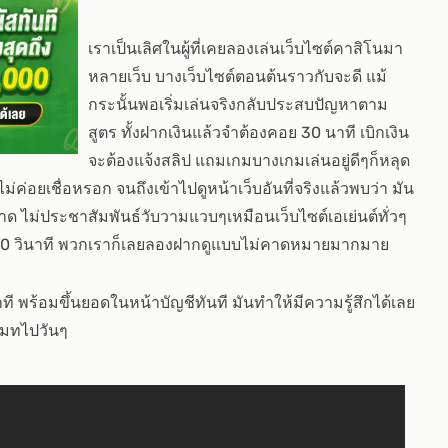
เราเป็นเลิศในผู้ที่เคยลองเล่นเว็บไซต์คาสิโนมา
หลายเว็บ บางเว็บไซต์ตอนต้นราวกับจะดี แม้
กระนั้นพอเริ่มเล่นจริงกลับประสบปัญหาตาม
สูตร ทั้งฝากเงินแล้วจำต้องคอย 30 นาที เบิกเงิน
จะต้องแจ้งสลิป แถมเกมบางเกมเล่นอยู่ดีๆก็หลุด
ม่ค่อยเชื่อหรอก จนถึงเข้าไปดูหน้าเว็บอันที่จริงแล้วพบว่า มัน
ด ไม่ประชาสัมพันธ์วับวามแวบๆเหมือนเว็บไซต์เอเย่นต์ทั่วๆ
 10 วินาที พวกเราก็เลยลองฝากดูแบบไม่คาดหมายมากมาย
าที พร้อมขึ้นยอดในหน้าบัญชีทันที มันทำให้มีความรู้สึกได้เลย
รโมทไปวันๆ