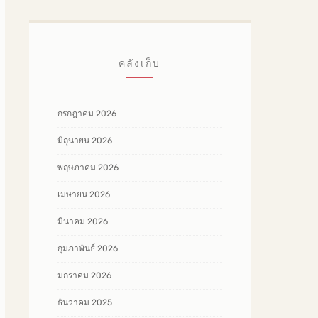
คลังเก็บ
กรกฎาคม 2026
มิถุนายน 2026
พฤษภาคม 2026
เมษายน 2026
มีนาคม 2026
กุมภาพันธ์ 2026
มกราคม 2026
ธันวาคม 2025