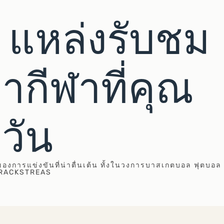
แหล่งรับชม
ากีฬาที่คุณ
งวัน
การแข่งขันที่น่าตื่นเต้น ทั้งในวงการบาสเกตบอล ฟุตบอล
ลกCRACKSTREAS