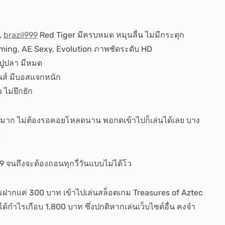
,
brazil999
Red Tiger มีครบหมด หมุนลื่น ไม่มีกระตุก
 Gaming, AE Sexy, Evolution ภาพชัดระดับ HD
้าปูปลา มีหมด
ันส์ มีบอสแจกหนัก
 ไม่ยึกยัก
ร็วมาก ไม่ต้องรอคอยโหลดนาน พอกดเข้าไปก็เล่นได้เลย บาง
จ
9 จนถึงจะต้องถอนทุกวี่วันแบบไม่ได้โว
ารฝากแค่ 300 บาท เข้าไปเล่นสล็อตเกม Treasures of Aztec
ได้กำไรเกือบ 1,800 บาท ซึ่งปกติหากเล่นเว็บไซต์อื่น คงจำ