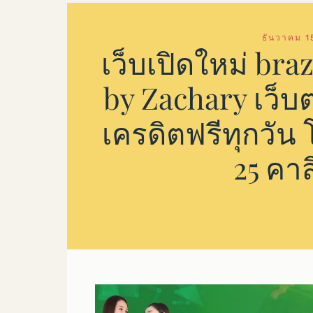
ธันวาคม 1
เว็บเปิดใหม่ braz
by Zachary เว็บ
เครดิตฟรีทุกวัน
25 คา