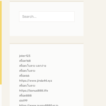
Search
for:
joker123
สล็อต168
สล็อตเว็บตรง แตกง่าย
สล็อตเว็บตรง
สล็อต66
https://www.jinda44.xyz
สล็อตเว็บตรง
https://bonus888.life
สล็อต888
slot99
https://www.pussy888fun.io