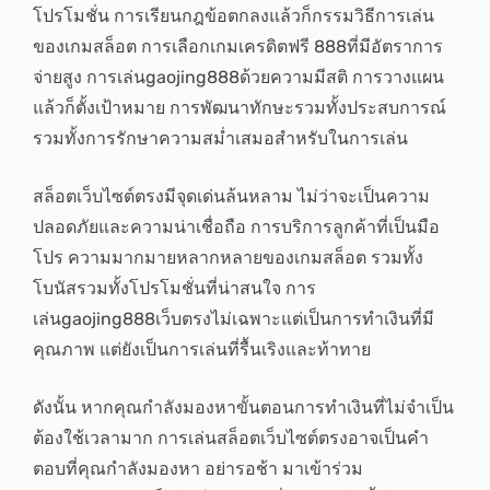
โปรโมชั่น การเรียนกฎข้อตกลงแล้วก็กรรมวิธีการเล่น
ของเกมสล็อต การเลือกเกมเครดิตฟรี 888ที่มีอัตราการ
จ่ายสูง การเล่นgaojing888ด้วยความมีสติ การวางแผน
แล้วก็ตั้งเป้าหมาย การพัฒนาทักษะรวมทั้งประสบการณ์
รวมทั้งการรักษาความสม่ำเสมอสำหรับในการเล่น
สล็อตเว็บไซต์ตรงมีจุดเด่นล้นหลาม ไม่ว่าจะเป็นความ
ปลอดภัยและความน่าเชื่อถือ การบริการลูกค้าที่เป็นมือ
โปร ความมากมายหลากหลายของเกมสล็อต รวมทั้ง
โบนัสรวมทั้งโปรโมชั่นที่น่าสนใจ การ
เล่นgaojing888เว็บตรงไม่เฉพาะแต่เป็นการทำเงินที่มี
คุณภาพ แต่ยังเป็นการเล่นที่รื้นเริงและท้าทาย
ดังนั้น หากคุณกำลังมองหาขั้นตอนการทำเงินที่ไม่จำเป็น
ต้องใช้เวลามาก การเล่นสล็อตเว็บไซต์ตรงอาจเป็นคำ
ตอบที่คุณกำลังมองหา อย่ารอช้า มาเข้าร่วม