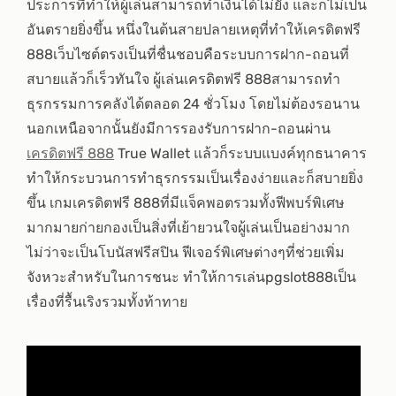
ประการที่ทำให้ผู้เล่นสามารถทำเงินได้ไม่ยั้ง และก็ไม่เป็น
อันตรายยิ่งขึ้น หนึ่งในต้นสายปลายเหตุที่ทำให้เครดิตฟรี
888เว็บไซต์ตรงเป็นที่ชื่นชอบคือระบบการฝาก-ถอนที่
สบายแล้วก็เร็วทันใจ ผู้เล่นเครดิตฟรี 888สามารถทำ
ธุรกรรมการคลังได้ตลอด 24 ชั่วโมง โดยไม่ต้องรอนาน
นอกเหนือจากนั้นยังมีการรองรับการฝาก-ถอนผ่าน
เครดิตฟรี 888
True Wallet แล้วก็ระบบแบงค์ทุกธนาคาร
ทำให้กระบวนการทำธุรกรรมเป็นเรื่องง่ายและก็สบายยิ่ง
ขึ้น เกมเครดิตฟรี 888ที่มีแจ็คพอตรวมทั้งฟีพบร์พิเศษ
มากมายก่ายกองเป็นสิ่งที่เย้ายวนใจผู้เล่นเป็นอย่างมาก
ไม่ว่าจะเป็นโบนัสฟรีสปิน ฟีเจอร์พิเศษต่างๆที่ช่วยเพิ่ม
จังหวะสำหรับในการชนะ ทำให้การเล่นpgslot888เป็น
เรื่องที่รื้นเริงรวมทั้งท้าทาย