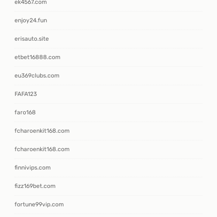
ek4567.com
enjoy24.fun
erisauto.site
etbet16888.com
eu369clubs.com
FAFA123
faro168
fcharoenkit168.com
fcharoenkit168.com
finnivips.com
fizz169bet.com
fortune99vip.com