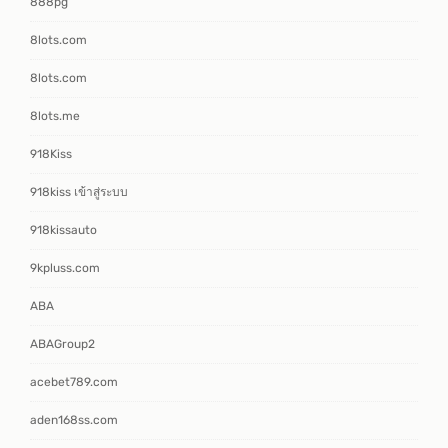
888pg
8lots.com
8lots.com
8lots.me
918Kiss
918kiss เข้าสู่ระบบ
918kissauto
9kpluss.com
ABA
ABAGroup2
acebet789.com
aden168ss.com