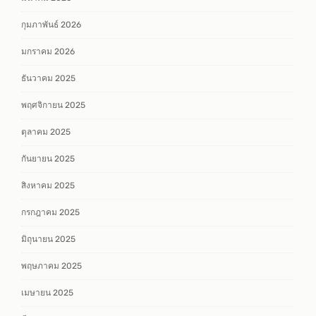
กุมภาพันธ์ 2026
มกราคม 2026
ธันวาคม 2025
พฤศจิกายน 2025
ตุลาคม 2025
กันยายน 2025
สิงหาคม 2025
กรกฎาคม 2025
มิถุนายน 2025
พฤษภาคม 2025
เมษายน 2025