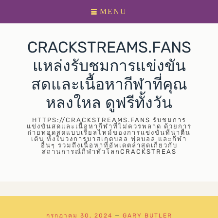
Primary
Skip
MENU
menu
to
content
CRACKSTREAMS.FANS
แหล่งรับชมการแข่งขัน
สดและเนื้อหากีฬาที่คุณ
หลงใหล ดูฟรีทั้งวัน
HTTPS://CRACKSTREAMS.FANS รับชมการ
แข่งขันสดและเนื้อหากีฬาที่ไม่ควรพลาด ด้วยการ
ถ่ายทอดสดแบบเรียลไทม์ของการแข่งขันที่น่าตื่น
เต้น ทั้งในวงการบาสเกตบอล ฟุตบอล และกีฬา
อื่นๆ รวมถึงเนื้อหาที่อัพเดตล่าสุดเกี่ยวกับ
สถานการณ์กีฬาทั่วโลกCRACKSTREAS
กรกฎาคม 30, 2024
—
GARY BUTLER