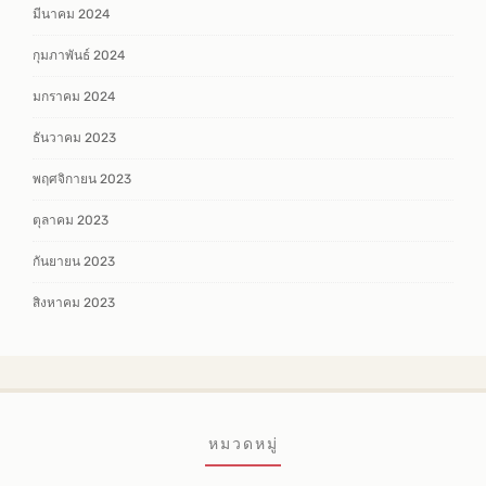
มีนาคม 2024
กุมภาพันธ์ 2024
มกราคม 2024
ธันวาคม 2023
พฤศจิกายน 2023
ตุลาคม 2023
กันยายน 2023
สิงหาคม 2023
หมวดหมู่