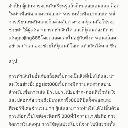
จำเป็น ผู้เล่นควรจะหมั่นเรียนรู้แล้วก็ทดสอบเล่นเกมสล็อต
ใหม่ๆเพื่อพัฒนาความสามารถรวมทั้งเพิ่มประสบการณ์
การเรียนเทคนิคและก็เคล็ดลับต่างๆจากผู้เล่นมือโปรจะ
ช่วยทำให้ผู้เล่นสามารถทำเงินได้ และก็ผู้เล่นต้องมีการ
เล่นgaojing888โดยตลอดและไม่อยู่กับที่ การเล่นสล็อต
อย่างสม่ำเสมอจะช่วยให้ผู้เล่นมีโอกาสทำเงินได้มากขึ้น
สรุป
การทำเงินไม่อั้นกับสล็อตเว็บตรงเป็นสิ่งที่เป็นได้และน่า
สนใจอย่างยิ่ง pgslot888เว็บตรงมีความสะดวกสบาย
สำหรับเพื่อการเล่น มีระบบระเบียบฝาก-ถอนที่เร็วทันใจ
และปลอดภัย รวมถึงมีเกมเกาจิ้ง888ที่มีแจ็คพอตและ
ฟีเจอร์พิเศษจำนวนมาก ผู้เล่นสามารถทำเงินได้ไม่อั้นด้วย
การเลือกเว็บไซต์เครดิตฟรี 888ที่มีความน่าเชื่อถือ การ
จัดการเงินลงทุน การใช้คุณประโยชน์จากโบนัสรวมทั้ง