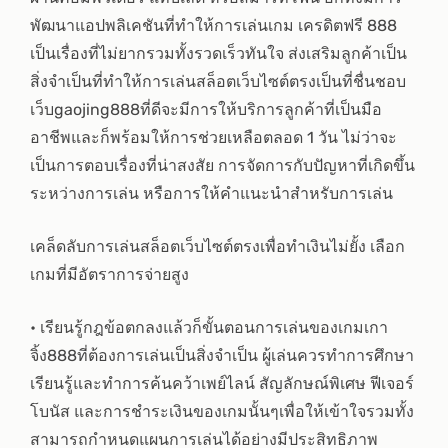
พัฒนาแอปพลิเคชันที่ทำให้การเล่นเกม เครดิตฟรี 888
เป็นเรื่องที่ไม่ยากรวมทั้งรวดเร็วทันใจ ส่งเสริมลูกค้าเป็น
สิ่งจำเป็นที่ทำให้การเล่นสล็อตเว็บไซต์ตรงเป็นที่ชื่นชอบ
เว็บgaojing888ที่ดีจะมีการให้บริการลูกค้าที่เป็นมือ
อาชีพและก็พร้อมให้การช่วยเหลือตลอด 1 วัน ไม่ว่าจะ
เป็นการตอบเรื่องที่น่าสงสัย การจัดการกับปัญหาที่เกิดขึ้น
ระหว่างการเล่น หรือการให้คำแนะนำสำหรับการเล่น
เคล็ดลับการเล่นสล็อตเว็บไซต์ตรงเพื่อทำเงินไม่ยั้ง เลือก
เกมที่มีอัตราการจ่ายสูง
• เรียนรู้กฎข้อตกลงแล้วก็ขั้นตอนการเล่นของเกมเกา
จิ้ง888ที่ต้องการเล่นเป็นสิ่งจำเป็น ผู้เล่นควรทำการศึกษา
เรียนรู้และทำการค้นคว้าเพย์ไลน์ สัญลักษณ์พิเศษ ฟีเจอร์
โบนัส และการชำระเงินของเกมนั้นๆเพื่อให้เข้าใจรวมทั้ง
สามารถกำหนดแผนการเล่นได้อย่างมีประสิทธิภาพ