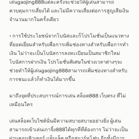
เล่นgaojing888แต่ละครั้งจะช่วยให้ผู้เล่นสามารถ
ควบคุมการเสี่ยงได้ และไม่มีความเสี่ยงต่อการสูญเสียเงิน
จำนวนมากในครั้งเดียว
• การใช้ประโยชน์จากโบนัสและก็โปรโมชั่นเป็นแนวทาง
ที่ยอดเยี่ยมสำหรับเพื่อการเพิ่มช่องทางสำหรับเพื่อการทำ
เงิน ไม่ว่าจะเป็นโบนัสการลงทะเบียนเป็นสมาชิกใหม่
โบนัสการฝากเงิน โปรโมชั่นพิเศษในช่วงเวลาต่างๆจะ
ช่วยทำให้ผู้เล่นgaojing888สามารถเพิ่มช่องทางสำหรับ
การชนะแล้วก็ทำเงินได้มากขึ้น
มาถึงจุดที่ประสบการณ์การเล่น สล็อต888 เว็บตรง ที่ไม่
เหมือนใคร
เล่นสล็อตเว็บไซต์นั่นมีความสบายสบายอย่างยิ่ง ผู้เล่น
สามารถเข้าเล่นเกาจิ้ง888ได้ทุกที่ที่ต้องการ ไม่ว่าจะเป็น
ผ่านคอมพิวเตอร์ แท็บเล็ต หรือสมาร์ทโฟน อีกทั้งมีการ