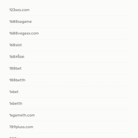
123xos.com
1688sagame
1688vegasx.com
168slot
168สล็อต
188bet
188betth
1xbet
1xbetth
1xgameth.com
789pluss.com