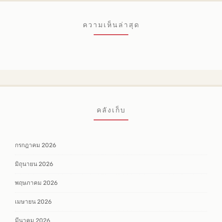
ความเห็นล่าสุด
คลังเก็บ
กรกฎาคม 2026
มิถุนายน 2026
พฤษภาคม 2026
เมษายน 2026
มีนาคม 2026