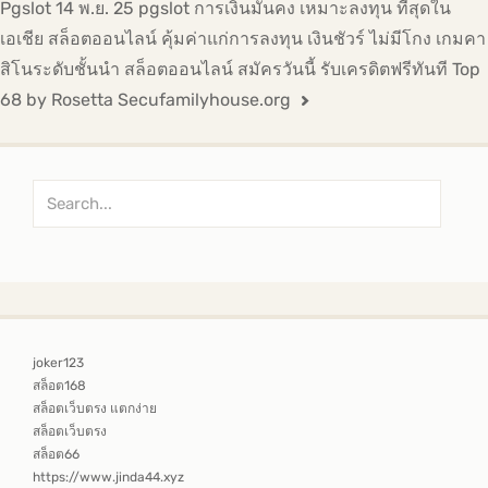
Pgslot 14 พ.ย. 25 pgslot การเงินมั่นคง เหมาะลงทุน ที่สุดใน
เอเชีย สล็อตออนไลน์ คุ้มค่าแก่การลงทุน เงินชัวร์ ไม่มีโกง เกมคา
สิโนระดับชั้นนำ สล็อตออนไลน์ สมัครวันนี้ รับเครดิตฟรีทันที Top
68 by Rosetta Secufamilyhouse.org
Search
for:
joker123
สล็อต168
สล็อตเว็บตรง แตกง่าย
สล็อตเว็บตรง
สล็อต66
https://www.jinda44.xyz