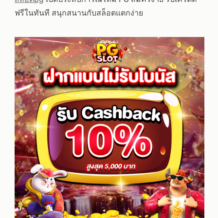
ฟรีในทันที สนุกสนานกับสล็อตแตกง่าย