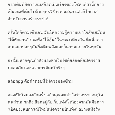
จากเดิมที่คิดว่าเกมสล็อตเป็นเรื่องของโชค เดี๋ยวนี้กลาย
เป็นเกมที่เต็มไปด้วยยุทธวิธี ความสนุก แล้วก็โอกาส
สำหรับการสร้างรายได้
ครั้งใดก็ตามเข้าเล่น มันให้ความรู้ความเข้าใจสึกเสมือน
“ได้พักผ่อน” รวมทั้ง “ได้ลุ้น” ในขณะเดียวกัน ยิ่งเมื่อเจอ
เกมแตกบ่อยๆมันยิ่งเติมพลังและก็ความสบายในทุกวัน
ฉะนั้น หากคุณกำลังมองหาเว็บไซต์สล็อตที่สมัครง่าย
ปลอดภัย และแจกเครดิตฟรีจริงๆ
สล็อตpg คือคำตอบที่ไม่ควรมองข้าม
ลองเปิดใจมองสักครั้ง แล้วคุณจะเข้าใจว่าเพราะเหตุใด
คนส่วนมากถึงเลือกอยู่กับเว็บแห่งนี้ เนื่องจากมันคือการ
“เปิดประสบการณ์ใหม่แห่งความบันเทิง” อย่างแท้จริง