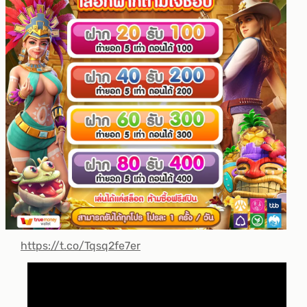
https://t.co/Tqsq2fe7er