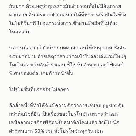
กันมาก ด้วยเหตุว่าทุกอย่างมันง่ายรวมทั้งไม่มีอันตราย
มากมาย ตั้งแต่ระบบฝากถอนออโต้ที่ทำงานเร็วทันใจข้าง
ในไม่กี่วินาที ไปจนกระทั่งการเข้าผ่านมือถือที่ไม่ต้อง
โหลดแอป
นอกเหนือจากนี้ ยังมีระบบทดสอบเล่นให้กับทุกเกม ซึ่งฉัน
ชอบมากมาย ด้วยเหตุว่าสามารถเข้าไปลองเล่นเกมใหม่ๆ
โดยไม่ต้องเสียตังค์จริงก่อน ชี้ให้เห็นจังหวะและก็ฟีเจอร์
พิเศษของแต่ละเกมก้าวหน้าขึ้น
โปรโมชั่นที่แจกจริง ไม่จกตา
อีกสิ่งหนึ่งที่ทำให้ฉันมีความคิดว่าการเล่นกับ pgslot คุ้ม
กว่าเว็บไซต์อื่น เป็นเรื่องของโปรโมชั่น เพราะว่านอก
เหนือจากเครดิตฟรีต้อนรับสมาชิกใหม่แล้ว ยังมีโบนัส
ฝากหนแรก 50% รวมทั้งโปรโมชั่นทุกวัน เช่น