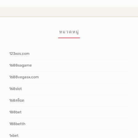
หมวดหมู่
123xos.com
1688sagame
1688vegasx.com
168slot
168สล็อต
188bet
188betth
1xbet