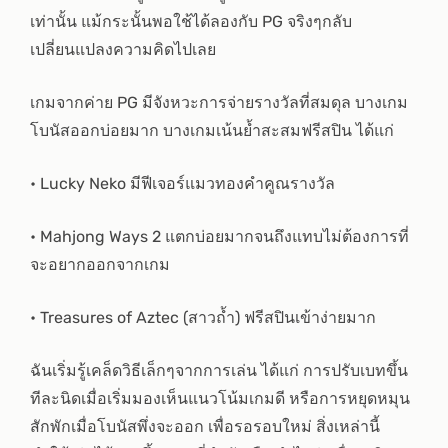
เท่านั้น แม้กระนั้นพอใช้ได้ลองกับ PG จริงๆกลับ
เปลี่ยนแปลงความคิดไปเลย
เกมจากค่าย PG มีจังหวะการจ่ายรางวัลที่สมดุล บางเกม
โบนัสออกบ่อยมาก บางเกมเน้นย้ำสะสมฟรีสปิน ได้แก่
• Lucky Neko มีฟีเจอร์แมวทองคำคูณรางวัล
• Mahjong Ways 2 แตกบ่อยมากจนถึงแทบไม่ต้องการที่
จะอยากออกจากเกม
• Treasures of Aztec (สาวถ้ำ) ฟรีสปินเข้าง่ายมาก
ฉันเริ่มรู้เคล็ดวิธีเล็กๆจากการเล่น ได้แก่ การปรับเบทขึ้น
ทีละนิดเมื่อเริ่มมองเห็นแนวโน้มเกมดี หรือการหยุดหมุน
สักพักเมื่อโบนัสพึ่งจะออก เพื่อรอรอบใหม่ สิ่งเหล่านี้