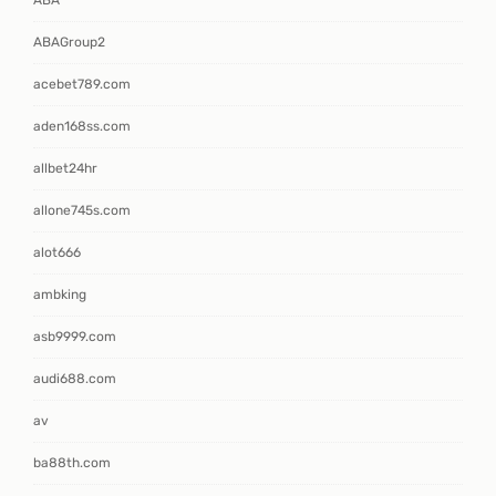
ABAGroup2
acebet789.com
aden168ss.com
allbet24hr
allone745s.com
alot666
ambking
asb9999.com
audi688.com
av
ba88th.com