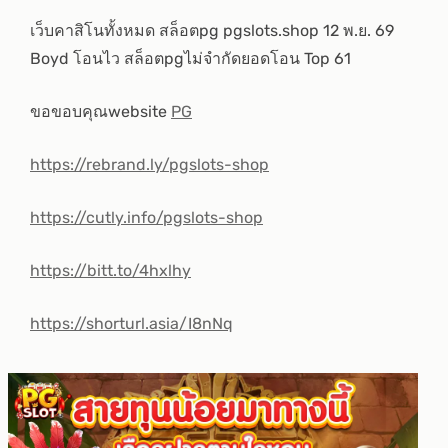
เว็บคาสิโนทั้งหมด สล็อตpg pgslots.shop 12 พ.ย. 69
Boyd โอนไว สล็อตpgไม่จำกัดยอดโอน Top 61
ขอขอบคุณwebsite
PG
https://rebrand.ly/pgslots-shop
https://cutly.info/pgslots-shop
https://bitt.to/4hxlhy
https://shorturl.asia/I8nNq