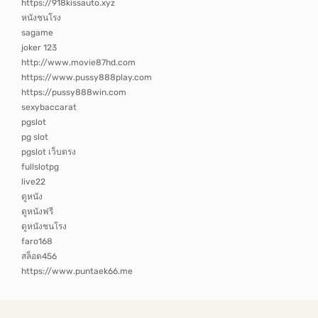
https://918kissauto.xyz
หนังชนโรง
sagame
joker 123
http://www.movie87hd.com
https://www.pussy888play.com
https://pussy888win.com
sexybaccarat
pgslot
pg slot
pgslot เว็บตรง
fullslotpg
live22
ดูหนัง
ดูหนังฟรี
ดูหนังชนโรง
faro168
สล็อต456
https://www.puntaek66.me