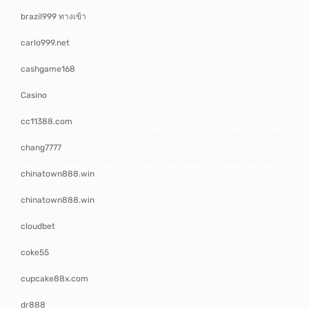
brazil999 ทางเข้า
carlo999.net
cashgame168
Casino
cc11388.com
chang7777
chinatown888.win
chinatown888.win
cloudbet
coke55
cupcake88x.com
dr888