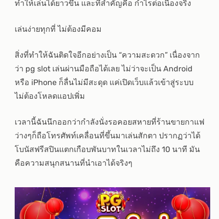
ทำให้เล่นได้ยาวขึ้น และที่สำคัญคือ กำไรต่อเนื่องจริง
เล่นง่ายทุกที่ ไม่ต้องมีคอม
สิ่งที่ทำให้ฉันติดใจอีกอย่างเป็น “ความสะดวก” เนื่องจาก
ว่า pg slot เล่นผ่านมือถือได้เลย ไม่ว่าจะเป็น Android
หรือ iPhone ก็ลื่นไม่มีสะดุด แค่เปิดเว็บแล้วเข้าสู่ระบบ
ไม่ต้องโหลดแอปเพิ่ม
เวลานี้ฉันนึกออกว่ากำลังนั่งรอคอยสหายที่ร้านขายกาแฟ
ว่างๆก็ถือโทรศัพท์เคลื่อนที่ขึ้นมาเล่นสักตา ปรากฏว่าได้
โบนัสฟรีสปินแตกเกือบพันบาทในเวลาไม่ถึง 10 นาที มัน
คือความสนุกสนานที่นำเอาได้จริงๆ