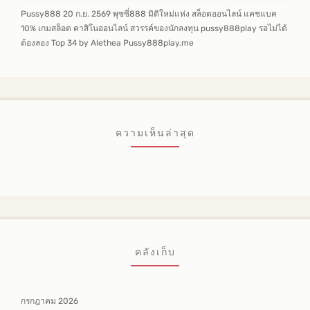
Pussy888 20 ก.ย. 2569 พุซซี่888 มิติใหม่แห่ง สล็อตออนไลน์ แคชแบค
10% เกมสล็อต คาสิโนออนไลน์ สวรรค์ของนักลงทุน pussy888play รอไม่ได้
ต้องลอง Top 34 by Alethea Pussy888play.me
ความเห็นล่าสุด
คลังเก็บ
กรกฎาคม 2026