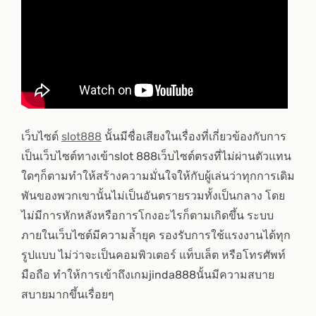
เว็บไซต์
slot888
นั้นมีชื่อเสียงในเรื่องที่เกี่ยวข้องกับการ
เป็นเว็บไซต์ทางเข้าslot 888เว็บไซต์ตรงที่ไม่ผ่านตัวแทน
ใดๆก็ตามทำให้สร้างความมั่นใจให้กับผู้เล่นว่าทุกการเดิม
พันของพวกเขานั้นไม่เป็นอันตรายรวมทั้งเป็นกลาง โดย
ไม่มีการหักหลังหรือการโกงอะไรก็ตามเกิดขึ้น ระบบ
ภายในเว็บไซต์มีความล้ำยุค รองรับการใช้แรงงานได้ทุก
รูปแบบ ไม่ว่าจะเป็นคอมพิวเตอร์ แท็บเล็ต หรือโทรศัพท์
มือถือ ทำให้การเข้าถึงเกมjinda888นั้นมีความสบาย
สบายมากขึ้นเรื่อยๆ