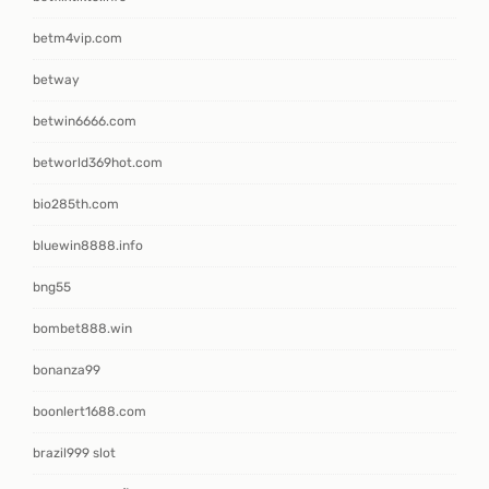
betm4vip.com
betway
betwin6666.com
betworld369hot.com
bio285th.com
bluewin8888.info
bng55
bombet888.win
bonanza99
boonlert1688.com
brazil999 slot