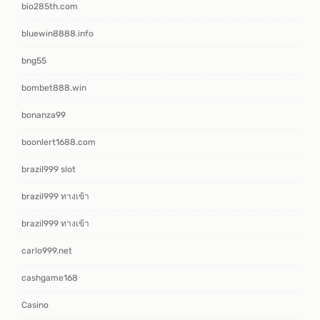
bio285th.com
bluewin8888.info
bng55
bombet888.win
bonanza99
boonlert1688.com
brazil999 slot
brazil999 ทางเข้า
brazil999 ทางเข้า
carlo999.net
cashgame168
Casino