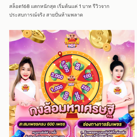
สล็อต168 แตกหนักสุด เริ่มต้นแค่ 1 บาท รีวิวจาก
ประสบการณ์จริง สายปั่นห้ามพลาด