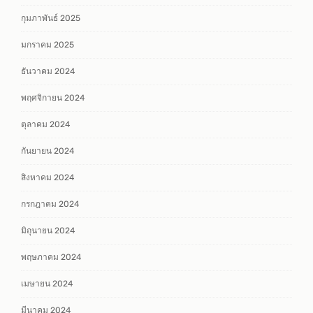
กุมภาพันธ์ 2025
มกราคม 2025
ธันวาคม 2024
พฤศจิกายน 2024
ตุลาคม 2024
กันยายน 2024
สิงหาคม 2024
กรกฎาคม 2024
มิถุนายน 2024
พฤษภาคม 2024
เมษายน 2024
มีนาคม 2024