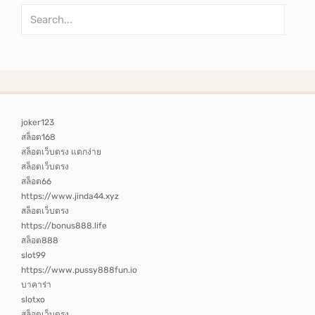
Search
for:
joker123
สล็อต168
สล็อตเว็บตรง แตกง่าย
สล็อตเว็บตรง
สล็อต66
https://www.jinda44.xyz
สล็อตเว็บตรง
https://bonus888.life
สล็อต888
slot99
https://www.pussy888fun.io
บาคาร่า
slotxo
สล็อตเว็บตรง