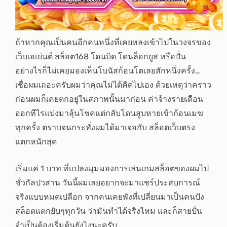
ถ้าหากคุณเป็นคนอีกคนหนึ่งที่เคยหลงเข้าไปในวงจรของ
เว็บเอเย่นต์ สล็อต168 โดนบิด โดนล็อกยูส หรือปั่น
อย่างไรก็ไม่เคยมองเห็นโบนัสก้อนโตเลยสักหนึ่งครั้ง…
เชื่อผมเถอะครับผมว่าคุณไม่ได้คิดไปเอง ด้วยเหตุว่าคราว
ก่อนผมก็เคยตกอยู่ในสภาพนั้นมาก่อน ค่าจ้างรายเดือน
ออกทีไรแบ่งมาลุ้นโชคแต่กลับโดนสูบหายเข้าก้อนเมฆ
ทุกครั้ง ตราบจนกระทั่งผมได้มาเจอกับ สล็อตเว็บตรง
แตกหนักสุด
เริ่มแค่ 1 บาท ที่แปลงมุมมองการเล่นเกมสล็อตของผมไป
ชั่วกัลปวสาน วันนี้ผมเลยอยากจะมาแชร์ประสบการณ์
จริงแบบหมดเปลือก จากคนเคยพังที่เปลี่ยนมาเป็นคนปัง
สล็อตแตกยับๆทุกวัน ว่ามันทำได้จริงไหม และก็สายปั่น
จำเป็นต้องเริ่มต้นยังไงนะครับ