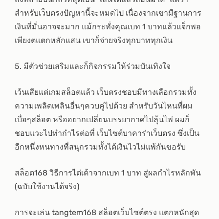
สำหรับเว็บตรงปัญหานี้จะหมดไป เนื่องจากเขามีฐานการ
เงินที่มั่นอาจจะมาก แม้กระทั่งคุณเบท 1 บาทแล้วแจ็กพอ
เพียงตแตกหลักแสน เขาก็จ่ายจริงทุกบาททุกเงิน
5. มีตัวช่วยเสริมและก็กิจกรรมให้ร่วมบันเทิงใจ
เว้นเสียแต่เกมสล็อตแล้ว เว็บตรงชอบมีทางเลือกรวมทั้ง
ความเพลิดเพลินอื่นๆควบคู่ไปด้วย สำหรับวันไหนที่ผม
เบื่อๆสล็อต หรืออยากเปลี่ยนบรรยากาศไปลุ้นไพ่ ผมก็
ชอบแวะไปทำกำไรต่อที่ เว็บไซต์บาคาร่าเว็บตรง ซึ่งเป็น
อีกหนึ่งหนทางที่สนุกรวมทั้งได้เงินไวไม่แพ้กันขอรับ
สล็อต168 วิธีการไต่เต้าจากเบท 1 บาท สู่ผลกำไรหลักพัน
(ฉบับใช้งานได้จริง)
การจะเล่น tangtem168 สล็อตเว็บไซต์ตรง แตกหนักสุด