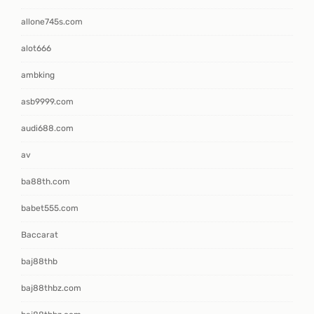
allone745s.com
alot666
ambking
asb9999.com
audi688.com
av
ba88th.com
babet555.com
Baccarat
baj88thb
baj88thbz.com