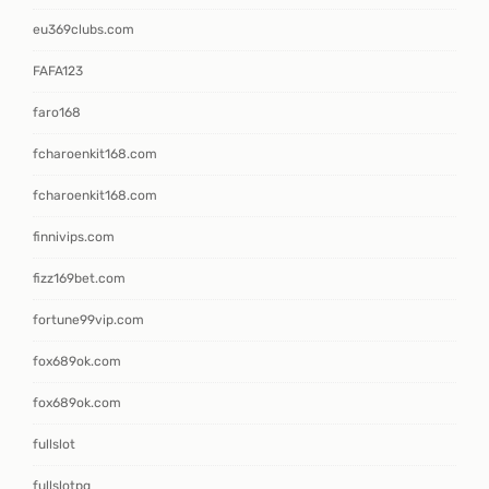
eu369clubs.com
FAFA123
faro168
fcharoenkit168.com
fcharoenkit168.com
finnivips.com
fizz169bet.com
fortune99vip.com
fox689ok.com
fox689ok.com
fullslot
fullslotpg