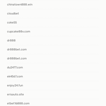
chinatown888.win
cloudbet
coke55
cupcake88x.com
dr888
dr888bet.com
dr888bet.com
du2477.com
ek4567.com
enjoy24.fun
erisauto.site
etbet16888.com