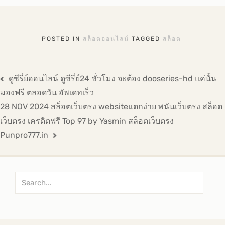
POSTED IN
สล็อตออนไลน์
TAGGED
สล็อต
แนะแนว
ดูซีรี่ย์ออนไลน์ ดูซีรี่ย์24 ชั่วโมง จะต้อง dooseries-hd แค่นั้น
เรื่อง
มองฟรี ตลอดวัน อัพเดทเร็ว
28 NOV 2024 สล็อตเว็บตรง websiteแตกง่าย พนันเว็บตรง สล็อต
เว็บตรง เครดิตฟรี Top 97 by Yasmin สล็อตเว็บตรง
Punpro777.in
Search
for: