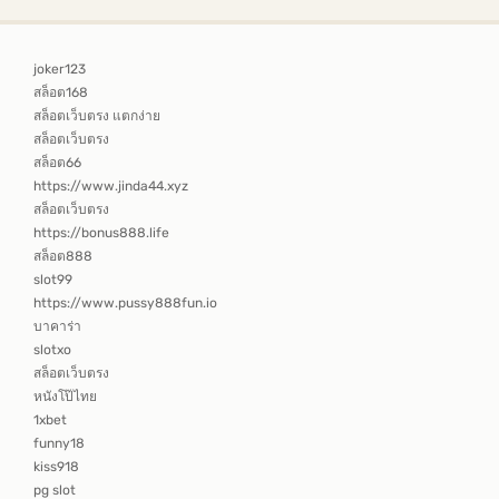
joker123
สล็อต168
สล็อตเว็บตรง แตกง่าย
สล็อตเว็บตรง
สล็อต66
https://www.jinda44.xyz
สล็อตเว็บตรง
https://bonus888.life
สล็อต888
slot99
https://www.pussy888fun.io
บาคาร่า
slotxo
สล็อตเว็บตรง
หนังโป๊ไทย
1xbet
funny18
kiss918
pg slot