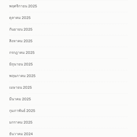
พฤศจิกายน 2025
ตุลาคม 2025
กันยายน 2025
สิงหาคม 2025
กรกฎาคม 2025
มิถุนายน 2025
พฤษภาคม 2025
เมษายน 2025
มีนาคม 2025
กุมภาพันธ์ 2025
มกราคม 2025
ธันวาคม 2024