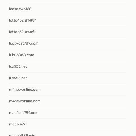
lockdown168
lotto432 ทางเข้า
lotto432 ทางเข้า
luckycat789.com
luis16888.com
lux555.net
lux555.net
m4newonline.com
m4newonline.com
mac1bet789.com
macau69
macau888.win