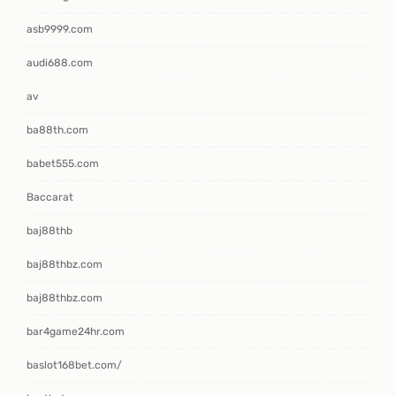
asb9999.com
audi688.com
av
ba88th.com
babet555.com
Baccarat
baj88thb
baj88thbz.com
baj88thbz.com
bar4game24hr.com
baslot168bet.com/