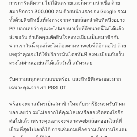
การการันตีความไม่มีอันตรายและก็ความน่าเชื่อ ด้วย
สมาชิกกว่า 300,000 คน ด้วยหน้าแรกของ Google รวม
ทั้งด้วยลิขสิทธิ์แท้ส่งตรงจากค่ายสล็อตลำดับที่หนึ่งอย่าง
PG บอกเลยว่า คุณจะไปมองหาเว็บที่ดีขนาดนี้ไม่ได้แล้ว
ล่ะขอรับ ถ้าเกิดคุณตัดสินใจลงทะเบียนเป็นสมาชิกกับ
พวกเราวันนี้ คุณก็จะไม่ต้องตามหาwebที่ดีอีกต่อไป ด้วย
เหตุว่าคุณจะได้ใช้บริการมันโดยทันที ลงทะเบียนกับเว็บ
ตรงไม่ผ่านเอเย่นต์ได้แล้ววันนี้ สมัครเลย!
รับความสนุกสนานแบบพร้อม และสิทธิพิเศษเยอะมาก
เฉพาะคุณจากเรา PGSLOT
พร้อมจะมาสมัครเป็นสมาชิกใหม่กับเรารึยังนะครับ? ผม
บอกเลยว่า ผมไม่อยากให้คุณโลเลหรือสองจิตสองใจอีก
ต่อไปแล้ว เพราะคุณอาจจะพลาดwebสล็อตออนไลน์ที่
เยี่ยมที่สุดไปเลยก็ได้ การเล่นเกมเพื่อความเบิกบานใจแถม