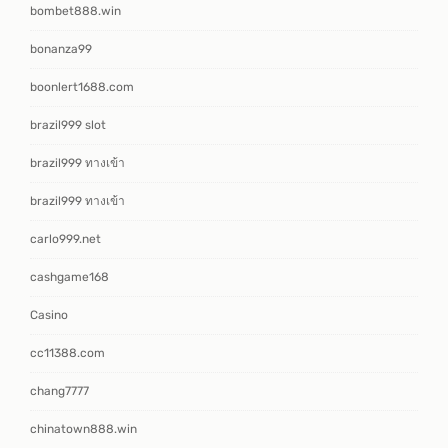
bombet888.win
bonanza99
boonlert1688.com
brazil999 slot
brazil999 ทางเข้า
brazil999 ทางเข้า
carlo999.net
cashgame168
Casino
cc11388.com
chang7777
chinatown888.win