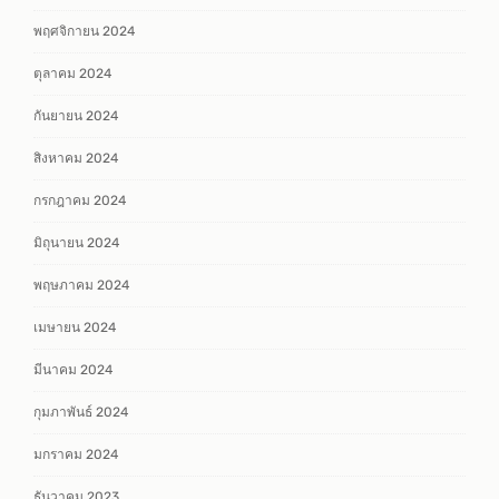
พฤศจิกายน 2024
ตุลาคม 2024
กันยายน 2024
สิงหาคม 2024
กรกฎาคม 2024
มิถุนายน 2024
พฤษภาคม 2024
เมษายน 2024
มีนาคม 2024
กุมภาพันธ์ 2024
มกราคม 2024
ธันวาคม 2023