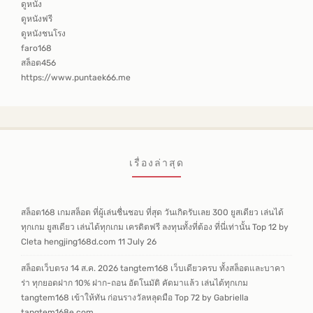
ดูหนัง
ดูหนังฟรี
ดูหนังชนโรง
faro168
สล็อต456
https://www.puntaek66.me
เรื่องล่าสุด
สล็อต168 เกมสล็อต ที่ผู้เล่นชื่นชอบ ที่สุด วันเกิดรับเลย 300 ยูสเดียว เล่นได้
ทุกเกม ยูสเดียว เล่นได้ทุกเกม เครดิตฟรี ลงทุนทั้งที่ต้อง ที่นี่เท่านั้น Top 12 by
Cleta hengjing168d.com 11 July 26
สล็อตเว็บตรง 14 ส.ค. 2026 tangtem168 เว็บเดียวครบ ทั้งสล็อตและบาคา
ร่า ทุกยอดฝาก 10% ฝาก-ถอน อัตโนมัติ คัดมาแล้ว เล่นได้ทุกเกม
tangtem168 เข้าให้ทัน ก่อนรางวัลหลุดมือ Top 72 by Gabriella
tangtem168e.com