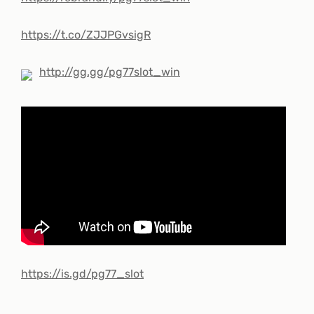
https://t.co/ZJJPGvsigR
http://gg.gg/pg77slot_win
https://is.gd/pg77_slot