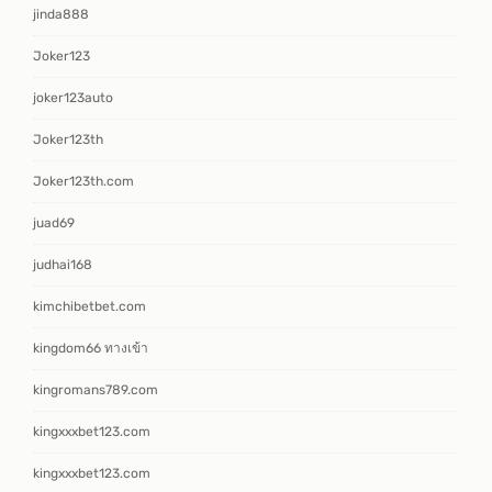
jinda888
Joker123
joker123auto
Joker123th
Joker123th.com
juad69
judhai168
kimchibetbet.com
kingdom66 ทางเข้า
kingromans789.com
kingxxxbet123.com
kingxxxbet123.com