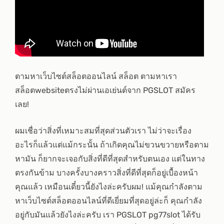
ตามหาเว็บไซต์สล็อตออนไลน์ สล็อต ตามหาเรา
สล็อตwebsiteตรงไม่ผ่านเอเย่นต์จาก PGSLOT สมัคร
เลย!
ผมเชื่อว่าสิ่งที่เหมาะสมที่สุดส่วนตัวเรา ไม่ว่าจะเรื่อง
อะไรก็แล้วแต่แม้กระนั้น ถ้าเกิดคุณไม่ขวนขวายหรือตาม
หามัน ก็ยากจะเจอกับสิ่งที่ดีที่สุดสำหรับตนเอง แต่ในทาง
ตรงกันข้าม บางครั้งบางคราวสิ่งที่ดีที่สุดก็อยู่เบื้องหน้า
คุณแล้ว เหมือนเดี๋ยวนี้ยังไงล่ะครับผม! แม้คุณกำลังตาม
หาเว็บไซต์สล็อตออนไลน์ที่ดีเยี่ยมที่สุดอยู่ล่ะก็ คุณกำลัง
อยู่กับมันแล้วยังไงล่ะครับ เรา PGSLOT pg77slot ได้รับ