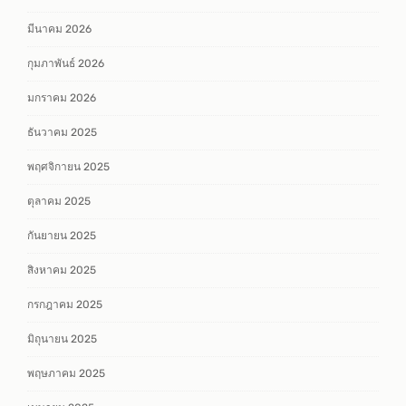
มีนาคม 2026
กุมภาพันธ์ 2026
มกราคม 2026
ธันวาคม 2025
พฤศจิกายน 2025
ตุลาคม 2025
กันยายน 2025
สิงหาคม 2025
กรกฎาคม 2025
มิถุนายน 2025
พฤษภาคม 2025