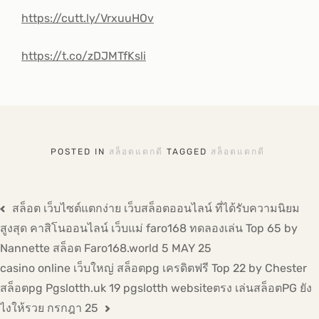
https://cutt.ly/VrxuuHOv
https://t.co/zDJMTfKsli
POSTED IN
สล็อตแตกดี
TAGGED
สล็อตแตกดี
แนะแนว
สล็อต เว็บไซต์แตกง่าย เว็บสล็อตออนไลน์ ที่ได้รับความนิยม
เรื่อง
สูงสุด คาสิโนออนไลน์ เว็บแม่ faro168 ทดลองเล่น Top 65 by
Nannette สล็อต Faro168.world 5 MAY 25
casino online เว็บใหญ่ สล็อตpg เครดิตฟรี Top 22 by Chester
สล็อตpg Pgslotth.uk 19 pgslotth websiteตรง เล่นสล็อตPG ยัง
ไงให้รวย กรกฎา 25