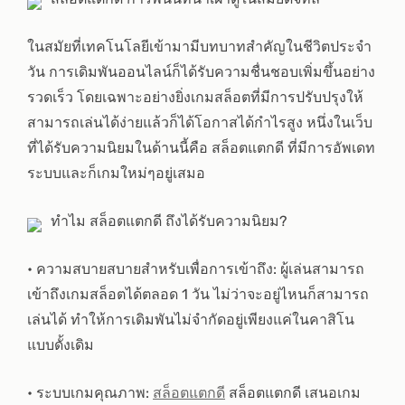
ในสมัยที่เทคโนโลยีเข้ามามีบทบาทสำคัญในชีวิตประจำ
วัน การเดิมพันออนไลน์ก็ได้รับความชื่นชอบเพิ่มขึ้นอย่าง
รวดเร็ว โดยเฉพาะอย่างยิ่งเกมสล็อตที่มีการปรับปรุงให้
สามารถเล่นได้ง่ายแล้วก็ได้โอกาสได้กำไรสูง หนึ่งในเว็บ
ที่ได้รับความนิยมในด้านนี้คือ สล็อตแตกดี ที่มีการอัพเดท
ระบบและก็เกมใหม่ๆอยู่เสมอ
ทำไม สล็อตแตกดี ถึงได้รับความนิยม?
• ความสบายสบายสำหรับเพื่อการเข้าถึง: ผู้เล่นสามารถ
เข้าถึงเกมสล็อตได้ตลอด 1 วัน ไม่ว่าจะอยู่ไหนก็สามารถ
เล่นได้ ทำให้การเดิมพันไม่จำกัดอยู่เพียงแค่ในคาสิโน
แบบดั้งเดิม
• ระบบเกมคุณภาพ:
สล็อตแตกดี
สล็อตแตกดี เสนอเกม