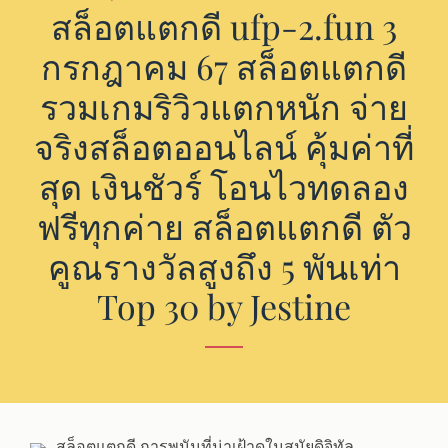
สล็อตแตกดี ufp-2.fun 3
กรกฎาคม 67 สล็อตแตกดี
รวมเกมริวิวแตกหนัก จ่าย
จริงสล็อตออนไลน์ คุ้มค่าที่
สุด เงินชัวร์ โอนไวทดลอง
ฟรีทุกค่าย สล็อตแตกดี ตัว
คูณรางวัลสูงถึง 5 พันเท่า
Top 30 by Jestine
สล็อตแตกดี การพนันที่น่าเฝ้าดูในสมัยดิจิทัล