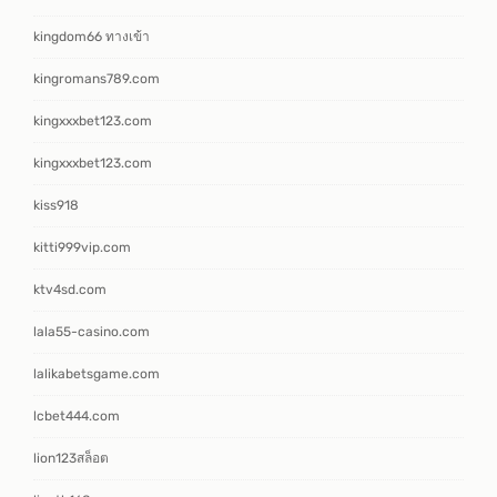
kingdom66 ทางเข้า
kingromans789.com
kingxxxbet123.com
kingxxxbet123.com
kiss918
kitti999vip.com
ktv4sd.com
lala55-casino.com
lalikabetsgame.com
lcbet444.com
lion123สล็อต