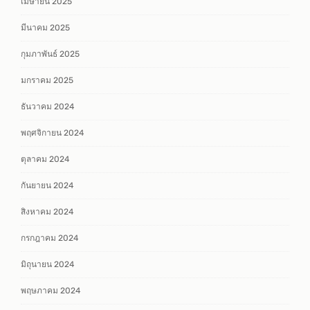
เมษายน 2025
มีนาคม 2025
กุมภาพันธ์ 2025
มกราคม 2025
ธันวาคม 2024
พฤศจิกายน 2024
ตุลาคม 2024
กันยายน 2024
สิงหาคม 2024
กรกฎาคม 2024
มิถุนายน 2024
พฤษภาคม 2024