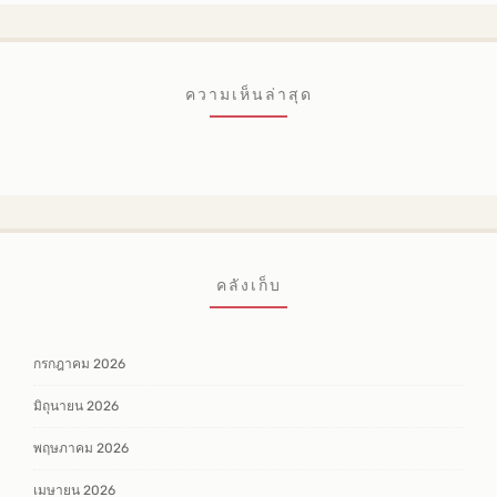
ความเห็นล่าสุด
คลังเก็บ
กรกฎาคม 2026
มิถุนายน 2026
พฤษภาคม 2026
เมษายน 2026