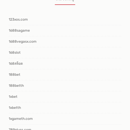
123xos.com
1688sagame
1688vegasx.com
168slot
168สล็อต
188bet
188betth
1xbet
1xbetth
1xgameth.com
789pluss.com