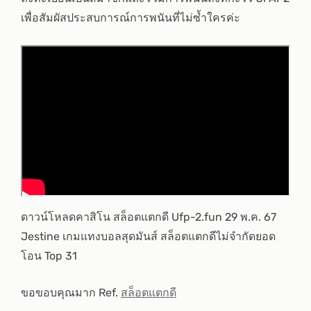
เพื่อสัมผัสประสบการณ์การพนันที่ไม่ซ้ำใครค่ะ
ดาวน์โหลดคาสิโน สล็อตแตกดี Ufp-2.fun 29 พ.ค. 67
Jestine เกมแทงบอลสุดมันส์ สล็อตแตกดีไม่จำกัดยอด
โอน Top 31
ขอขอบคุณมาก Ref.
สล็อตแตกดี