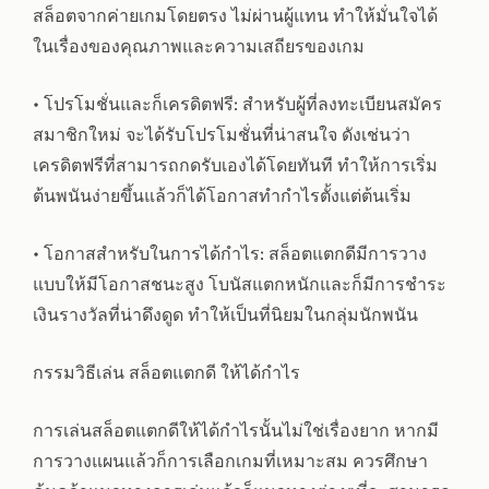
สล็อตจากค่ายเกมโดยตรง ไม่ผ่านผู้แทน ทำให้มั่นใจได้
ในเรื่องของคุณภาพและความเสถียรของเกม
• โปรโมชั่นและก็เครดิตฟรี: สำหรับผู้ที่ลงทะเบียนสมัคร
สมาชิกใหม่ จะได้รับโปรโมชั่นที่น่าสนใจ ดังเช่นว่า
เครดิตฟรีที่สามารถกดรับเองได้โดยทันที ทำให้การเริ่ม
ต้นพนันง่ายขึ้นแล้วก็ได้โอกาสทำกำไรตั้งแต่ต้นเริ่ม
• โอกาสสำหรับในการได้กำไร: สล็อตแตกดีมีการวาง
แบบให้มีโอกาสชนะสูง โบนัสแตกหนักและก็มีการชำระ
เงินรางวัลที่น่าดึงดูด ทำให้เป็นที่นิยมในกลุ่มนักพนัน
กรรมวิธีเล่น สล็อตแตกดี ให้ได้กำไร
การเล่นสล็อตแตกดีให้ได้กำไรนั้นไม่ใช่เรื่องยาก หากมี
การวางแผนแล้วก็การเลือกเกมที่เหมาะสม ควรศึกษา