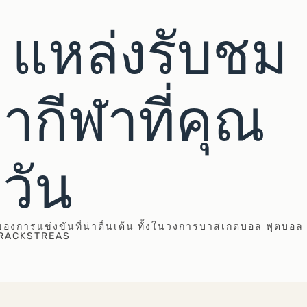
แหล่งรับชม
ากีฬาที่คุณ
งวัน
การแข่งขันที่น่าตื่นเต้น ทั้งในวงการบาสเกตบอล ฟุตบอล
ลกCRACKSTREAS