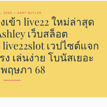
5, 2025
—
GARY BUTLER
เข้า live22 ใหม่ล่าสุด
Ashley เว็บสล็อต
9 live22slot เวปไซต์แจก
รง เล่นง่าย โบนัสเยอะ
ุด พฤษภา 68