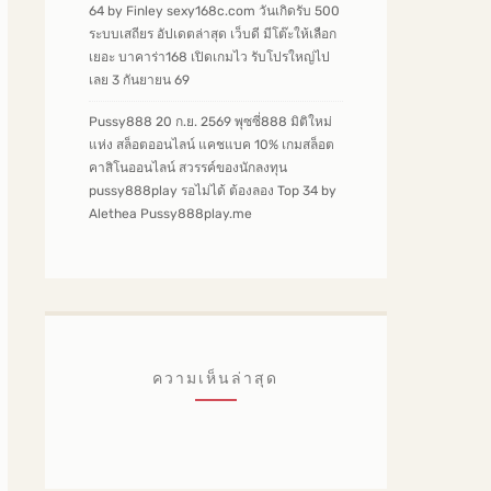
64 by Finley sexy168c.com วันเกิดรับ 500
ระบบเสถียร อัปเดตล่าสุด เว็บดี มีโต๊ะให้เลือก
เยอะ บาคาร่า168 เปิดเกมไว รับโปรใหญ่ไป
เลย 3 กันยายน 69
Pussy888 20 ก.ย. 2569 พุซซี่888 มิติใหม่
แห่ง สล็อตออนไลน์ แคชแบค 10% เกมสล็อต
คาสิโนออนไลน์ สวรรค์ของนักลงทุน
pussy888play รอไม่ได้ ต้องลอง Top 34 by
Alethea Pussy888play.me
ความเห็นล่าสุด