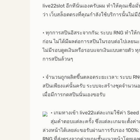
live22slot อีกทีนั่นเองครับผม ทำให้คุณเชื่อมั่
ว่า เว็บสล็อตตรงที่คุณกำลังใช้บริการนั้นไม่ม
• ทุกการสปินอิสระจากกัน: ระบบ RNG ทำให
ก่อน ไม่ได้มีผลต่อการสปินในรอบต่อไปเลยนะ
ไม่มีรอบดูดเงินหรือรอบแจกเงินแบบตายตัว ทุก
การสปินล้วนๆ
• จำนวนถูกผลิตขึ้นตลอดระยะเวลา: ระบบ RNG
สปินเพียงแค่นั้นครับ ระบบจะสร้างชุดจำนวนออ
เมื่อมีการกดสปินนั่นเองขอรับ
• เกมทางเข้า live22แต่ละเกมใช้ค่า Seed
สุ่มคำตอบแต่ละครั้ง ซึ่งแต่ละเกมจะตั้ง
ล่วงหน้าได้เลยล่ะขอรับผ่านการรับรอง 100%
RNG ที่ส่งตรงจากค่ายเกมชั้นแนวหน้าโดยเฉพา