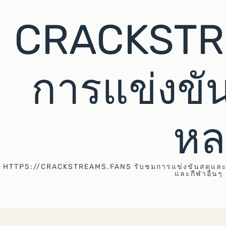
Primary
Skip
menu
CRACKSTRE
to
content
การแข่งขัน
หลง
HTTPS://CRACKSTREAMS.FANS รับชมการแข่งขันสดและเนื้อ
และกีฬาอื่นๆ