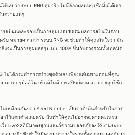
นได้เลยว่า ระบบ RNG สุ่มจริง ไม่มีล็อกผลแน่ๆ เชื่อมั่นได้เลย
ีอันตรายแน่ๆ
้การสปินแต่ละรอบเป็นการสุ่มแบบ 100% ผลการสปินในรอบ
ครับ หมายความว่า ระบบ RNG จะช่วยทำให้คุณมั่นใจว่า มัน
สิ่งจะเป็นการสุ่มผลสรุปแบบ 100% ขึ้นกับดวงรวมทั้งเทคนิค
 ไม่ได้กระทำการสร้างชุดตัวเลขเพียงแค่เฉพาะตอนที่คุณ
กมาทุกๆมิลลิวินาที แม้ไม่มีการสปินก็ตาม แต่ว่าจะถูกใช้ก็
 ไม่เหมือนกัน: ค่า Seed Number เป็นค่าตั้งต้นสำหรับในการ
ค่าเอาไว้แตกต่างเลยครับ นั่นทำให้คุณไม่อาจจะคาดคะเนผล
: เว็บLive22ที่มีมาตรฐานและก็ความปลอดภัยจะใช้งานระบบ
ะอย่างยิ่ง ซึ่งทำให้มีความน่าวางใจรวมทั้งความปลอดภัยสูง