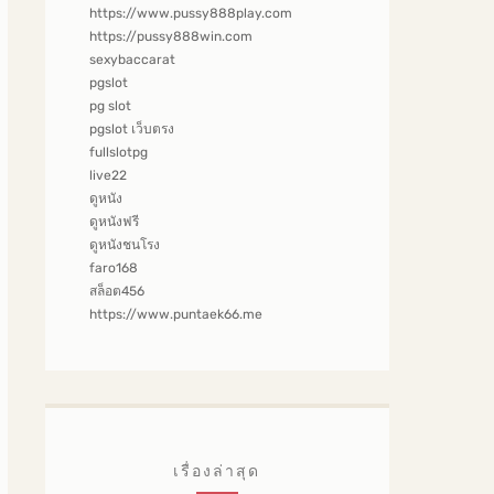
https://www.pussy888play.com
https://pussy888win.com
sexybaccarat
pgslot
pg slot
pgslot เว็บตรง
fullslotpg
live22
ดูหนัง
ดูหนังฟรี
ดูหนังชนโรง
faro168
สล็อต456
https://www.puntaek66.me
เรื่องล่าสุด