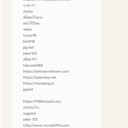
บาคาร่า
slotxo
สล็อตเว็บตรง
หนังโป๊ไทย
1xbet
funny18
kiss918
pg slot
joker123
สล็อต777
tokyoslot88
https://betwayvietnam.com
https://jokerasia.net
https://moodeng.in
pgslot
https://918kissauto.xyz
หนังชนโรง
sagame
joker 123
http://www.movie87hd.com