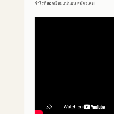
กำไรที่ยอดเยี่ยมแน่นอน สมัครเลย!