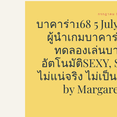
กรกฎาคม 
บาคาร่า168 5 Ju
ผู้นำเกมบาคาร
ทดลองเล่นบา
อัตโนมัติSEXY,
ไม่แน่จริง ไม่เป็
by Margare