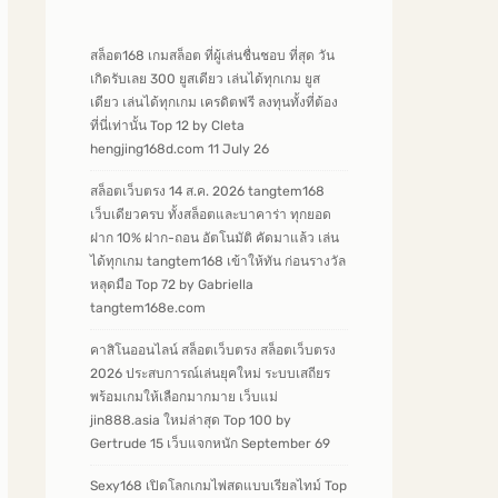
สล็อต168 เกมสล็อต ที่ผู้เล่นชื่นชอบ ที่สุด วัน
เกิดรับเลย 300 ยูสเดียว เล่นได้ทุกเกม ยูส
เดียว เล่นได้ทุกเกม เครดิตฟรี ลงทุนทั้งที่ต้อง
ที่นี่เท่านั้น Top 12 by Cleta
hengjing168d.com 11 July 26
สล็อตเว็บตรง 14 ส.ค. 2026 tangtem168
เว็บเดียวครบ ทั้งสล็อตและบาคาร่า ทุกยอด
ฝาก 10% ฝาก-ถอน อัตโนมัติ คัดมาแล้ว เล่น
ได้ทุกเกม tangtem168 เข้าให้ทัน ก่อนรางวัล
หลุดมือ Top 72 by Gabriella
tangtem168e.com
คาสิโนออนไลน์ สล็อตเว็บตรง สล็อตเว็บตรง
2026 ประสบการณ์เล่นยุคใหม่ ระบบเสถียร
พร้อมเกมให้เลือกมากมาย เว็บแม่
jin888.asia ใหม่ล่าสุด Top 100 by
Gertrude 15 เว็บแจกหนัก September 69
Sexy168 เปิดโลกเกมไพ่สดแบบเรียลไทม์ Top