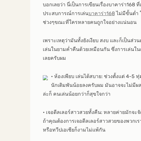
บอกเลยว่า นี่เป็นการเขียนเรื่องบาคาร่า168 ท
ประสบการณ์การเล่น
บาคาร่า168
ไม่มีขั้นต่
ช่วงๆขณะที่ใครหลายคนถูกใจอย่างแน่นอน
เพราะเหตุว่ามันทั้งยังเงียบ สงบ และก็เป็นส่ว
เล่นในยามค่ำคืนด้วยเหมือนกัน ซึ่งการเล่นใน
เลยครับผม
• ห้องเพียบ เล่นได้สบาย: ช่วงตั้งแต่ 4-5 
นักเดิมพันน้อยลงครับผม มันอาจจะไม่มีผ
ล่ะก็ คนเล่นน้อยกว่าก็สุขใจกว่า
• เจอดีลเลอร์สาวสวยทั้งคืน: หลายค่ายมักจะจ
ถ้าคุณต้องการเจอดีลเลอร์สาวสวยของพวกเรา 
หรือทวีปเอเชียก็งามไม่แพ้กัน