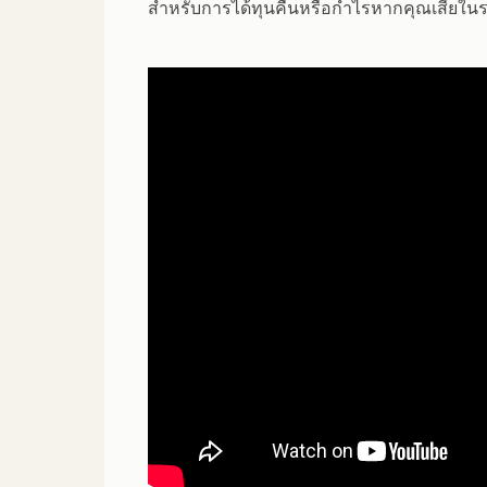
สำหรับการได้ทุนคืนหรือกำไรหากคุณเสียในร