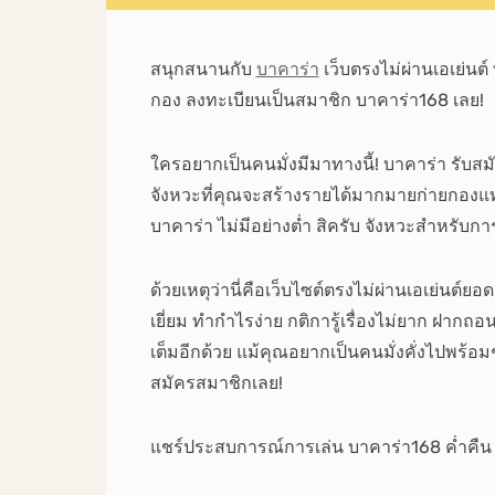
สนุกสนานกับ
บาคาร่า
เว็บตรงไม่ผ่านเอเย่นต
กอง ลงทะเบียนเป็นสมาชิก บาคาร่า168 เลย!
ใครอยากเป็นคนมั่งมีมาทางนี้! บาคาร่า รับสม
จังหวะที่คุณจะสร้างรายได้มากมายก่ายกองแ
บาคาร่า ไม่มีอย่างต่ำ สิครับ จังหวะสำหรับกา
ด้วยเหตุว่านี่คือเว็บไซต์ตรงไม่ผ่านเอเย่นต์ยอ
เยี่ยม ทำกำไรง่าย กติการู้เรื่องไม่ยาก ฝากถ
เต็มอีกด้วย แม้คุณอยากเป็นคนมั่งคั่งไปพร้อ
สมัครสมาชิกเลย!
แชร์ประสบการณ์การเล่น บาคาร่า168 ค่ำคืน 