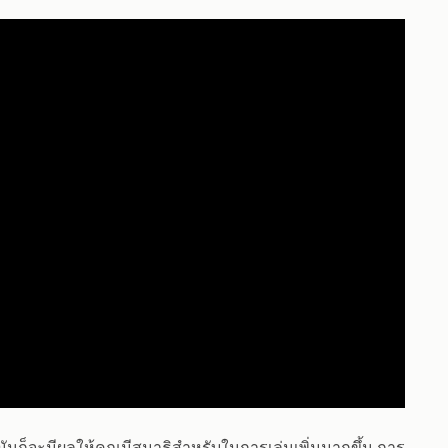
น มันก็จะมีผลให้คุณมีสมาธิสำหรับในการเล่นเพิ่มมากขึ้น การ