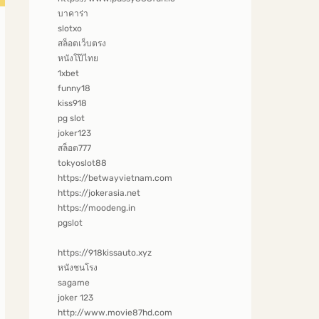
บาคาร่า
slotxo
สล็อตเว็บตรง
หนังโป๊ไทย
1xbet
funny18
kiss918
pg slot
joker123
สล็อต777
tokyoslot88
https://betwayvietnam.com
https://jokerasia.net
https://moodeng.in
pgslot
https://918kissauto.xyz
หนังชนโรง
sagame
joker 123
http://www.movie87hd.com