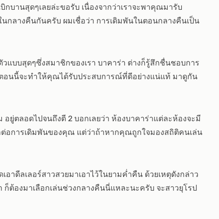
ี่เบิกบานสุดๆเลยล่ะขอรับ เนื่องจากว่าเราจะพาคุณมารับ
ำ ในกลางคืนกันครับ ผมเชื่อว่า การเดิมพันในตอนกลางคืนเป็น
นตัวแบบสุดๆซึ่งสมาชิกของเรา บาคาร่า ต่างก็รู้สึกชื่นชอบการ
ตอนนี้จะทำให้คุณได้รับประสบการณ์ที่ดีอย่างแน่แท้ มาดูกัน
ทุ่ม อยู่ตลอดไปจนถึงตี 2 บอกเลยว่า ห้องบาคาร่าแต่ละห้องจะมี
ลต่อการเดิมพันของคุณ แต่ว่าถ้าหากคุณถูกใจมองสถิติคนเล่น
ัดเอาดีลเลอร์สาวสวยมาเอาไว้ในยามค่ำคืน ด้วยเหตุดังกล่าว
ก็ต้องมาเลือกเล่นช่วงกลางคืนนี่แหละนะครับ จะสาวยุโรป