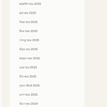
พฤศจิกายน 2025
ตุลาคม 2025
กันยายน 2025
สิงหาคม 2025
กรกฎาคม 2025
มิถุนายน 2025
พฤษภาคม 2025
เมษายน 2025
มีนาคม 2025
กุมภาพันธ์ 2025
มกราคม 2025
ธันวาคม 2024