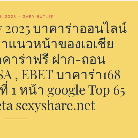
5, 2025
—
GARY BUTLER
ly 2025 บาคาร่าออนไลน์
่าแนวหน้าของเอเชีย
คาร่าฟรี ฝาก-ถอน
 SA , EBET บาคาร่า168
นที่ 1 หน้า google Top 65
ta sexyshare.net