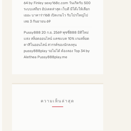
64 by Finley sexy168c.com วันเกิดรับ 500
ระบบเสถียร อัปเดตล่าสุด เว็บดี มีโต๊ะให้เลือก
เยอะ บาคาร่า168 เปิดเกมไว รับโปรใหญ่ไป
เลย 3 กันยายน 69
Pussy888 20 ก.ย. 2569 พุซซี่888 มิติใหม่
แห่ง สล็อตออนไลน์ แคชแบค 10% เกมสล็อต
คาสิโนออนไลน์ สวรรค์ของนักลงทุน
pussy888play รอไม่ได้ ต้องลอง Top 34 by
Alethea Pussy888play.me
ความเห็นล่าสุด