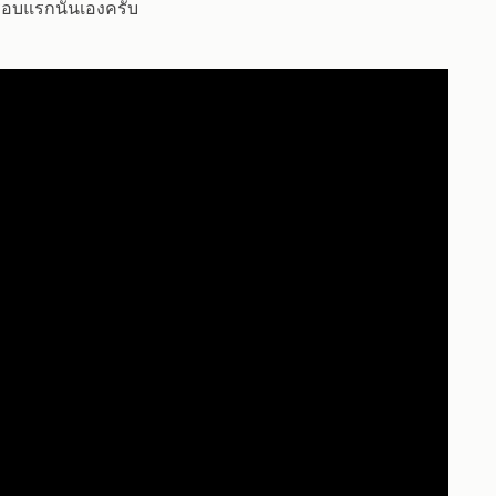
อบแรกนั่นเองครับ