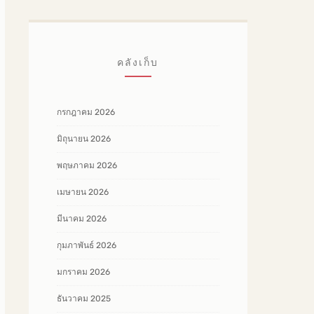
คลังเก็บ
กรกฎาคม 2026
มิถุนายน 2026
พฤษภาคม 2026
เมษายน 2026
มีนาคม 2026
กุมภาพันธ์ 2026
มกราคม 2026
ธันวาคม 2025