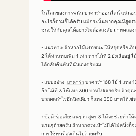
ในโลกของการพนัน บาคาร่าออนไลน์ แน่นอนว่
อะไรก็ตามก็ได้ครับ แม้กระนั้นหากคุณมีสูตรห
ชนะให้กับคุณได้อย่างไม่ต้องสงสัย มาทดลอง
• แนวทาง: ถ้าหากไม้แรกชนะ ให้หยุดหรือเก็บผ
2 ให้ท่านทบเพิ่ม 1 เท่า หากไม้ที่ 2 ยังเสียอยู่ 
ได้กลับคืนทันทีนั่นเองครับผม
• แบบอย่าง:
บาคาร่า
บาคาร่า168 ไม้ 1 แทง 10
อีก ไม้ที่ 3 ให้แทง 300 บาทไปเลยครับ ถ้าคุณช
บวกผลกำไรอีกนิดเดียว ก็แทง 350 บาทได้เช่น
• ข้อดี-ข้อเสีย: แน่ๆว่า สูตร 3 ไม้จะช่วยทำให
นานๆด้วยครับ ถ้าหากตรงเป้าไม้ได้ไม้หนึ่งก็จะคื
การใช้ทุนที่สูงเกินไปด้วยครับ