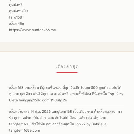
ดูหนังฟรี
ดูหนังชนโรง
faro168
สล็อต456
https://www.puntaek66.me
เรื่องล่าสุด
สล็อต168 เกมสล็อต ที่ผู้เล่นชื่นชอบ ที่สุด วันเกิดรับเลย 300 ยูสเดียว เล่นได้
ทุกเกม ยูสเดียว เล่นได้ทุกเกม เครดิตฟรี ลงทุนทั้งที่ต้อง ที่นี่เท่านั้น Top 12 by
Cleta hengjing168d.com 11 July 26
สล็อตเว็บตรง 14 ส.ค. 2026 tangtem168 เว็บเดียวครบ ทั้งสล็อตและบาคา
ร่า ทุกยอดฝาก 10% ฝาก-ถอน อัตโนมัติ คัดมาแล้ว เล่นได้ทุกเกม
tangtem168 เข้าให้ทัน ก่อนรางวัลหลุดมือ Top 72 by Gabriella
tangtem168e.com