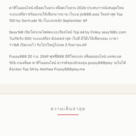
คาสิโนออนไลน์ สล็อตเว็บตรง สล็อตเว็บตรง 2026 ประสบการณ์เล่นยุคใหม่
ระบบเสถียร พร้อมเกมให้เลือกมากมาย เว็บแม่ jin888.asia ใหม่ล่าสุด Top
100 by Gertrude 15 เว็บแจกหนัก September 69
Sexy168 เปิดโลกเกมไพ่สดแบบเรียลไทม์ Top 64 by Finley sexy168c.com
วันเกิดรับ 500 ระบบเสถียร อัปเดตล่าสุด เว็บดี มีโต๊ะให้เลือกเยอะ บาคา
ร่า168 เปิดเกมไว รับโปรใหญ่ไปเลย 3 กันยายน 69
Pussy888 20 ก.ย. 2569 พุซซี่888 มิติใหม่แห่ง สล็อตออนไลน์ แคชแบค
10% เกมสล็อต คาสิโนออนไลน์ สวรรค์ของนักลงทุน pussy888play รอไม่ได้
ต้องลอง Top 34 by Alethea Pussy888play.me
ความเห็นล่าสุด