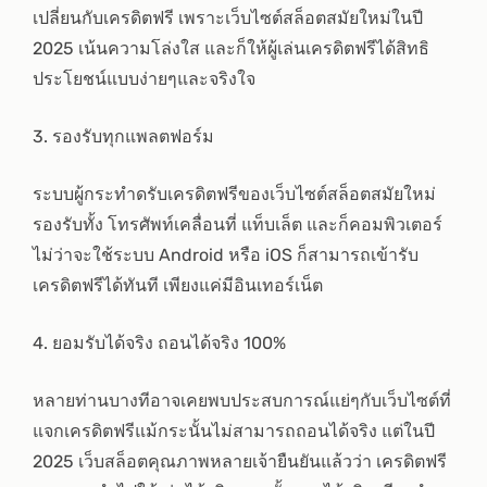
เปลี่ยนกับเครดิตฟรี เพราะเว็บไซต์สล็อตสมัยใหม่ในปี
2025 เน้นความโล่งใส และก็ให้ผู้เล่นเครดิตฟรีได้สิทธิ
ประโยชน์แบบง่ายๆและจริงใจ
3. รองรับทุกแพลตฟอร์ม
ระบบผู้กระทำดรับเครดิตฟรีของเว็บไซต์สล็อตสมัยใหม่
รองรับทั้ง โทรศัพท์เคลื่อนที่ แท็บเล็ต และก็คอมพิวเตอร์
ไม่ว่าจะใช้ระบบ Android หรือ iOS ก็สามารถเข้ารับ
เครดิตฟรีได้ทันที เพียงแค่มีอินเทอร์เน็ต
4. ยอมรับได้จริง ถอนได้จริง 100%
หลายท่านบางทีอาจเคยพบประสบการณ์แย่ๆกับเว็บไซต์ที่
แจกเครดิตฟรีแม้กระนั้นไม่สามารถถอนได้จริง แต่ในปี
2025 เว็บสล็อตคุณภาพหลายเจ้ายืนยันแล้วว่า เครดิตฟรี