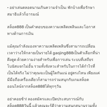
• อย่าเล่นตลอดนานเกินความจำเป็น: พักบ้างเพื่อรักษา
สมาธิแล้วก็อารมณ์
สล็อต888 เป็นคำตอบของความเพลิดเพลินและโอกาส
ทางด้านการเงิน
แม้คุณกำลังมองหาความเพลิดเพลินซึ่งสามารถเปลี่ยน
เวลาว่างให้กลายเป็นรายได้ gaojing888เป็นตัวเลือกที่น่า
ดึงดูด ด้วยความง่ายสำหรับเพื่อการเล่น ระบบที่เสถียร
โบนัสแจกไม่อั้น รวมทั้งจังหวะสำหรับในการได้กำไรที่
เป็นได้จริง ไม่ว่าคุณจะเป็นผู้ใดกันแน่ อยู่ตรงไหน เพียงแค่
มีมือถือเครื่องเดียวก็สามารถร่วมสนุกกับเกมสล็อต
ออนไลน์จากสล็อต888ได้ทุกๆวัน
อย่าคอยช้า! ลองสมัครและเปิดประสบการณ์กับ
สล็อต888วันนี้ แล้วคุณจะรู้ดีว่าความสนุกสนานรวมทั้ง