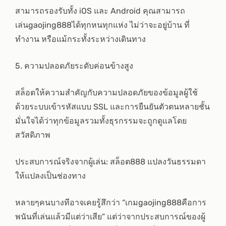
สามารถรองรับทั้ง iOS และ Android คุณสามารถ
เล่นgaojing888ได้ทุกหนทุกแห่ง ไม่ว่าจะอยู่บ้าน ที่
ทำงาน หรือแม้กระทั้งระหว่างเดินทาง
5. ความปลอดภัยระดับค่อนข้างสูง
สล็อตให้ความสำคัญกับความปลอดภัยของข้อมูลผู้ใช้
ด้วยระบบเข้ารหัสแบบ SSL และการยืนยันตัวตนหลายชั้น
มั่นใจได้ว่าทุกข้อมูลรวมทั้งธุรกรรมจะถูกดูแลโดย
สวัสดิภาพ
ประสบการณ์จริงจากผู้เล่น: สล็อต888 แปลงวันธรรมดา
ให้แปลงเป็นช่องทาง
หลายๆคนบางทีอาจเคยรู้สึกว่า “เกมgaojing888คือการ
พนันที่เล่นแล้วมีแต่ว่าเสีย” แต่ว่าจากประสบการณ์ของผู้