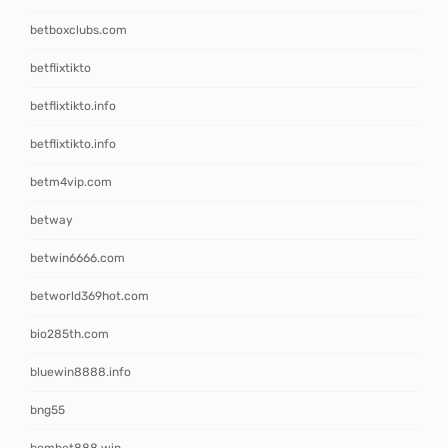
betboxclubs.com
betflixtikto
betflixtikto.info
betflixtikto.info
betm4vip.com
betway
betwin6666.com
betworld369hot.com
bio285th.com
bluewin8888.info
bng55
bombet888.win