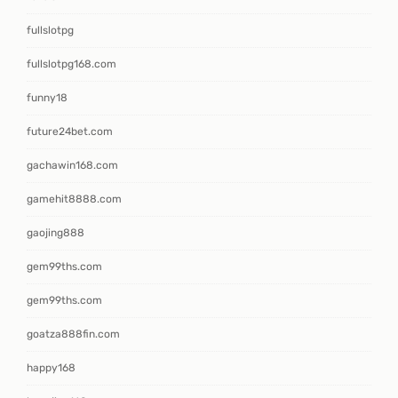
fullslotpg
fullslotpg168.com
funny18
future24bet.com
gachawin168.com
gamehit8888.com
gaojing888
gem99ths.com
gem99ths.com
goatza888fin.com
happy168