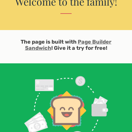
Welcome to the family!
The page is built with
Page Builder
Sandwich
! Give it a try for free!