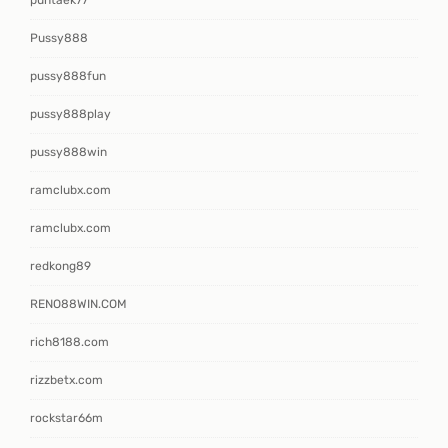
puntaek77
Pussy888
pussy888fun
pussy888play
pussy888win
ramclubx.com
ramclubx.com
redkong89
RENO88WIN.COM
rich8188.com
rizzbetx.com
rockstar66m