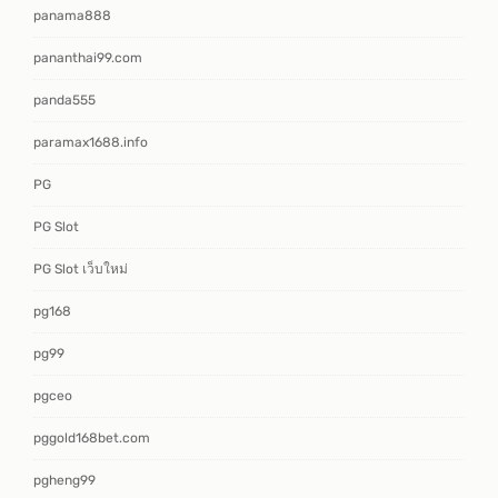
panama888
pananthai99.com
panda555
paramax1688.info
PG
PG Slot
PG Slot เว็บใหม่
pg168
pg99
pgceo
pggold168bet.com
pgheng99