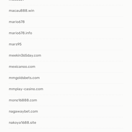
macau888.win
mario678
mario678.info
mars95
meekin365day.com
mexicanoo.com
mmgoldsbets.com
mmplay-casino.com
mono16888.com
nagawaybet.com
nakoya1688.site