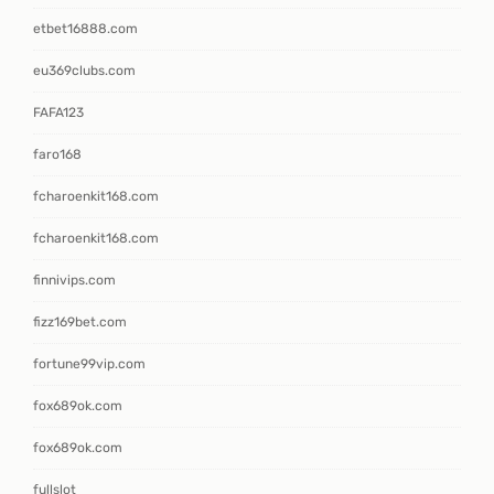
etbet16888.com
eu369clubs.com
FAFA123
faro168
fcharoenkit168.com
fcharoenkit168.com
finnivips.com
fizz169bet.com
fortune99vip.com
fox689ok.com
fox689ok.com
fullslot