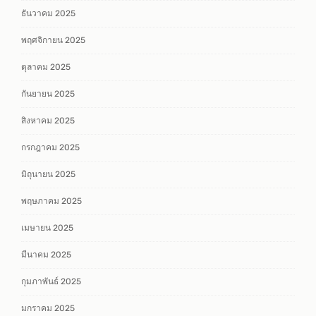
ธันวาคม 2025
พฤศจิกายน 2025
ตุลาคม 2025
กันยายน 2025
สิงหาคม 2025
กรกฎาคม 2025
มิถุนายน 2025
พฤษภาคม 2025
เมษายน 2025
มีนาคม 2025
กุมภาพันธ์ 2025
มกราคม 2025