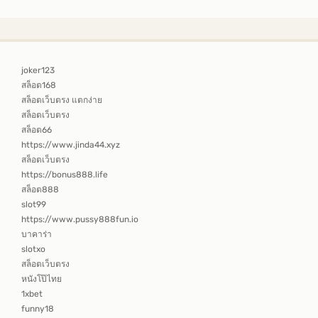
joker123
สล็อต168
สล็อตเว็บตรง แตกง่าย
สล็อตเว็บตรง
สล็อต66
https://www.jinda44.xyz
สล็อตเว็บตรง
https://bonus888.life
สล็อต888
slot99
https://www.pussy888fun.io
บาคาร่า
slotxo
สล็อตเว็บตรง
หนังโป๊ไทย
1xbet
funny18