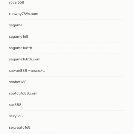
royal558
runway789s.com
sagame
sagame168
sagame168th
sagame168th.com
sawan888 ทดลองเล่น
sbobet168
sbotop1688.com
scr888
sexy168
sexyauto168