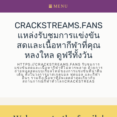
Primary
Skip
MENU
menu
to
content
CRACKSTREAMS.FANS
แหล่งรับชมการแข่งขัน
สดและเนื้อหากีฬาที่คุณ
หลงใหล ดูฟรีทั้งวัน
HTTPS://CRACKSTREAMS.FANS รับชมการ
แข่งขันสดและเนื้อหากีฬาที่ไม่ควรพลาด ด้วยการ
ถ่ายทอดสดแบบเรียลไทม์ของการแข่งขันที่น่าตื่น
เต้น ทั้งในวงการบาสเกตบอล ฟุตบอล และกีฬา
อื่นๆ รวมถึงเนื้อหาที่อัพเดตล่าสุดเกี่ยวกับ
สถานการณ์กีฬาทั่วโลกCRACKSTREAS