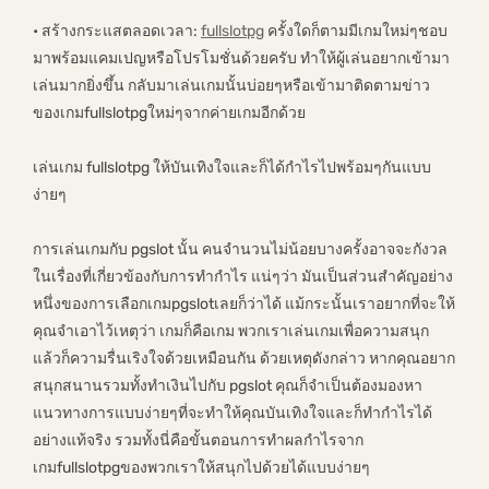
• สร้างกระแสตลอดเวลา:
fullslotpg
ครั้งใดก็ตามมีเกมใหม่ๆชอบ
มาพร้อมแคมเปญหรือโปรโมชั่นด้วยครับ ทำให้ผู้เล่นอยากเข้ามา
เล่นมากยิ่งขึ้น กลับมาเล่นเกมนั้นบ่อยๆหรือเข้ามาติดตามข่าว
ของเกมfullslotpgใหม่ๆจากค่ายเกมอีกด้วย
เล่นเกม fullslotpg ให้บันเทิงใจและก็ได้กำไรไปพร้อมๆกันแบบ
ง่ายๆ
การเล่นเกมกับ pgslot นั้น คนจำนวนไม่น้อยบางครั้งอาจจะกังวล
ในเรื่องที่เกี่ยวข้องกับการทำกำไร แน่ๆว่า มันเป็นส่วนสำคัญอย่าง
หนึ่งของการเลือกเกมpgslotเลยก็ว่าได้ แม้กระนั้นเราอยากที่จะให้
คุณจำเอาไว้เหตุว่า เกมก็คือเกม พวกเราเล่นเกมเพื่อความสนุก
แล้วก็ความรื่นเริงใจด้วยเหมือนกัน ด้วยเหตุดังกล่าว หากคุณอยาก
สนุกสนานรวมทั้งทำเงินไปกับ pgslot คุณก็จำเป็นต้องมองหา
แนวทางการแบบง่ายๆที่จะทำให้คุณบันเทิงใจและก็ทำกำไรได้
อย่างแท้จริง รวมทั้งนี่คือขั้นตอนการทำผลกำไรจาก
เกมfullslotpgของพวกเราให้สนุกไปด้วยได้แบบง่ายๆ