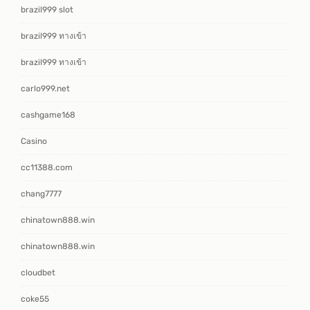
brazil999 slot
brazil999 ทางเข้า
brazil999 ทางเข้า
carlo999.net
cashgame168
Casino
cc11388.com
chang7777
chinatown888.win
chinatown888.win
cloudbet
coke55