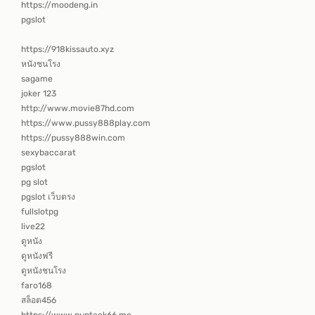
https://moodeng.in
pgslot
https://918kissauto.xyz
หนังชนโรง
sagame
joker 123
http://www.movie87hd.com
https://www.pussy888play.com
https://pussy888win.com
sexybaccarat
pgslot
pg slot
pgslot เว็บตรง
fullslotpg
live22
ดูหนัง
ดูหนังฟรี
ดูหนังชนโรง
faro168
สล็อต456