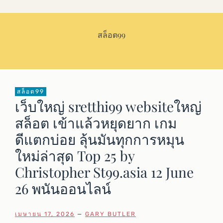
สล็อต99
สล็อต99
เว็บใหญ่ sretthi99 websiteใหญ่
สล็อต เข้าแล้วหยุดยาก เกม
ดีแตกบ่อย ลุ้นมันทุกการหมุน
ใหม่ล่าสุด Top 25 by
Christopher St99.asia 12 June
26 พนันออนไลน์
เมษายน 17, 2026
—
GARY BUTLER