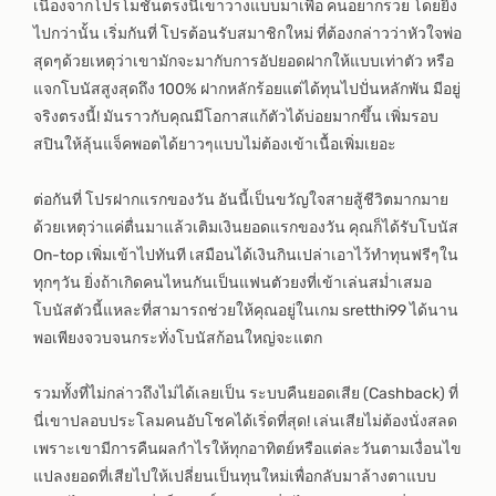
เนื่องจากโปรโมชั่นตรงนี้เขาวางแบบมาเพื่อ คนอยากรวย โดยยิ่ง
ไปกว่านั้น เริ่มกันที่ โปรต้อนรับสมาชิกใหม่ ที่ต้องกล่าวว่าหัวใจพ่อ
สุดๆด้วยเหตุว่าเขามักจะมากับการอัปยอดฝากให้แบบเท่าตัว หรือ
แจกโบนัสสูงสุดถึง 100% ฝากหลักร้อยแต่ได้ทุนไปปั่นหลักพัน มีอยู่
จริงตรงนี้! มันราวกับคุณมีโอกาสแก้ตัวได้บ่อยมากขึ้น เพิ่มรอบ
สปินให้ลุ้นแจ็คพอตได้ยาวๆแบบไม่ต้องเข้าเนื้อเพิ่มเยอะ
ต่อกันที่ โปรฝากแรกของวัน อันนี้เป็นขวัญใจสายสู้ชีวิตมากมาย
ด้วยเหตุว่าแค่ตื่นมาแล้วเติมเงินยอดแรกของวัน คุณก็ได้รับโบนัส
On-top เพิ่มเข้าไปทันที เสมือนได้เงินกินเปล่าเอาไว้ทำทุนฟรีๆใน
ทุกๆวัน ยิ่งถ้าเกิดคนไหนกันเป็นแฟนตัวยงที่เข้าเล่นสม่ำเสมอ
โบนัสตัวนี้แหละที่สามารถช่วยให้คุณอยู่ในเกม sretthi99 ได้นาน
พอเพียงจวบจนกระทั่งโบนัสก้อนใหญ่จะแตก
รวมทั้งที่ไม่กล่าวถึงไม่ได้เลยเป็น ระบบคืนยอดเสีย (Cashback) ที่
นี่เขาปลอบประโลมคนอับโชคได้เริ่ดที่สุด! เล่นเสียไม่ต้องนั่งสลด
เพราะเขามีการคืนผลกำไรให้ทุกอาทิตย์หรือแต่ละวันตามเงื่อนไข
แปลงยอดที่เสียไปให้เปลี่ยนเป็นทุนใหม่เพื่อกลับมาล้างตาแบบ