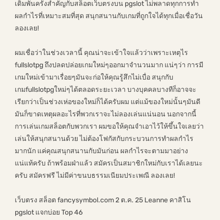
เดิมพันครั้งสำคัญกับสล็อตเว็บตรงบน pgslot ไม่พลาดทุกการทำ
ผลกำไรที่เหมาะสมที่สุด สนุกสนานกับเกมที่ถูกใจได้ทุกเมื่อเชื่อวัน
ลองเลย!
ผมเชื่อว่าในช่วงเวลานี้ คุณน่าจะเข้าใจแล้วว่าเพราะเหตุไร
fullslotpg ถึงปลดปล่อยเกมใหม่ๆออกมาจำนวนมาก แน่ๆว่า การมี
เกมใหม่เข้ามาเรื่อยๆมันจะก่อให้คุณรู้สึกไม่เบื่อ สนุกกับ
เกมfullslotpgใหม่ๆได้ตลอดระยะเวลา บางบุคคลบางทีก็อาจจะ
เรียกว่าเป็นช่วงเห่อของใหม่ก็ได้ครับผม แต่แม้ของใหม่นั้นๆมันดี
มันก็ขาดเหตุผลอะไรที่พวกเราจะไม่ลองเล่นแน่นอน นอกจากนี้
การเล่นเกมสล็อตกับพวกเรา ผมขอให้คุณจำเอาไว้ให้ขึ้นใจเลยว่า
เล่นให้สนุกสนานด้วย ไม่ต้องโฟกัสกับกระบวนการทำผลกำไร
มากนัก แค่คุณสนุกสนานกับมันก่อน ผลกำไรจะตามมาอย่าง
แน่แท้ครับ ถ้าพร้อมฝ่าแล้ว สมัครเป็นสมาชิกใหม่กับเราได้เลยนะ
ครับ สมัครฟรี ไม่มีค่าขนบธรรมเนียมประเพณี ลองเลย!
เว็บตรง สล็อต fancysymbol.com 2 ต.ค. 25 Leanne คาสิโน
pgslot แจกบ่อย Top 46