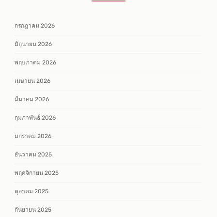
กรกฎาคม 2026
มิถุนายน 2026
พฤษภาคม 2026
เมษายน 2026
มีนาคม 2026
กุมภาพันธ์ 2026
มกราคม 2026
ธันวาคม 2025
พฤศจิกายน 2025
ตุลาคม 2025
กันยายน 2025