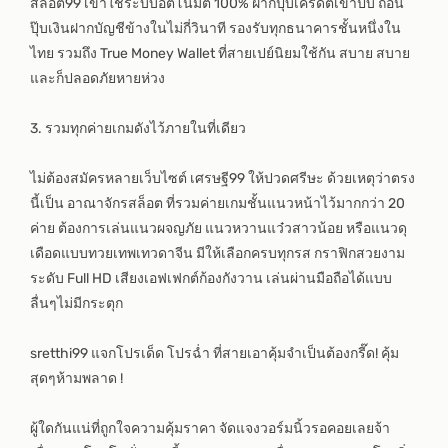
สล็อต99 เขาใช้ระบบอัตโนมัติ 100% ฝากปุ๊บเครดิตเข้าปั๊บ ถอน
ปุ๊บเงินฝากบัญชีข้างในไม่กี่วินาที รองรับทุกธนาคารชั้นหนึ่งใน
ไทย รวมถึง True Money Wallet ที่สายเปย์นิยมใช้กัน สบาย สบาย
และก็ปลอดภัยหายห่วง
3. รวมทุกค่ายเกมดังไว้ภายในที่เดียว
ไม่ต้องสมัครหลายเว็บไซต์ เศรษฐี99 ให้ปวดศรีษะ ด้วยเหตุว่าตรง
นี้เป็น อาณาจักรสล็อต ที่รวมค่ายเกมชั้นแนวหน้าไว้มากกว่า 20
ค่าย ต้องการเล่นแนวผจญภัย แนวหวานแว๋วสาวน้อย หรือแนวดุ
เดือดแบบทวยเทพเทวดาจีน มีให้เลือกครบทุกรส กราฟิกสวยงาม
ระดับ Full HD เสียงเอฟเฟกต์ก้องกังวาน เล่นผ่านมือถือได้แบบ
ลื่นๆไม่มีกระตุก
sretthi99 แจกโปรเด็ด โปรฉ่ำ ที่สายเอาคุ้มจำเป็นต้องกรี๊ด! คุ้ม
สุดๆห้ามพลาด !
ผู้ใดกันแน่ที่ถูกใจความคุ้มราคา จัดแจงวอร์มนิ้วรอคอยเลยจ้า