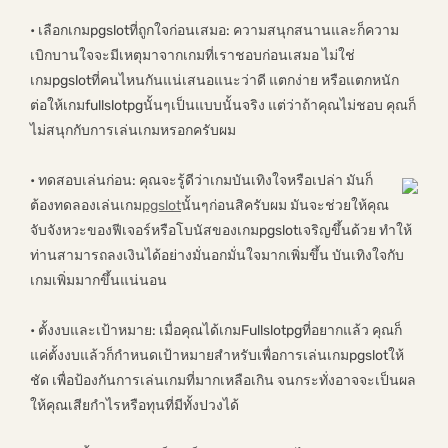
• เลือกเกมpgslotที่ถูกใจก่อนเสมอ: ความสนุกสนานและก็ความ
เบิกบานใจจะมีเหตุมาจากเกมที่เราชอบก่อนเสมอ ไม่ใช่
เกมpgslotที่คนไหนกันแน่เสนอแนะว่าดี แตกง่าย หรือแตกหนัก
ต่อให้เกมfullslotpgนั้นๆเป็นแบบนั้นจริง แต่ว่าถ้าคุณไม่ชอบ คุณก็
ไม่สนุกกับการเล่นเกมหรอกครับผม
• ทดสอบเล่นก่อน: คุณจะรู้ดีว่าเกมบันเทิงใจหรือเปล่า มันก็
ต้องทดลองเล่นเกม
pgslot
นั้นๆก่อนสิครับผม มันจะช่วยให้คุณ
จับจังหวะของฟีเจอร์หรือโบนัสของเกมpgslotเจริญขึ้นด้วย ทำให้
ท่านสามารถลงเงินได้อย่างมั่นอกมั่นใจมากเพิ่มขึ้น บันเทิงใจกับ
เกมเพิ่มมากขึ้นแน่นอน
• ตั้งงบและเป้าหมาย: เมื่อคุณได้เกมFullslotpgที่อยากแล้ว คุณก็
แค่ตั้งงบแล้วก็กำหนดเป้าหมายสำหรับเพื่อการเล่นเกมpgslotให้
ชัด เพื่อป้องกันการเล่นเกมที่มากเหลือเกิน จนกระทั่งอาจจะเป็นผล
ให้คุณเสียกำไรหรือทุนที่มีทั้งปวงได้