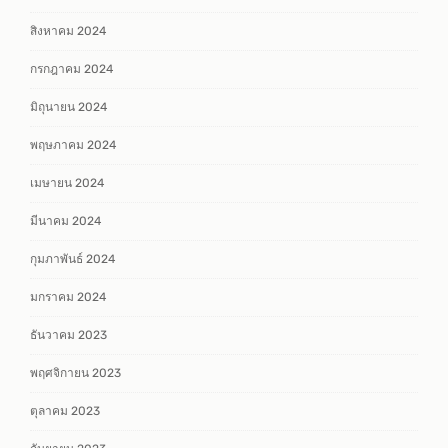
สิงหาคม 2024
กรกฎาคม 2024
มิถุนายน 2024
พฤษภาคม 2024
เมษายน 2024
มีนาคม 2024
กุมภาพันธ์ 2024
มกราคม 2024
ธันวาคม 2023
พฤศจิกายน 2023
ตุลาคม 2023