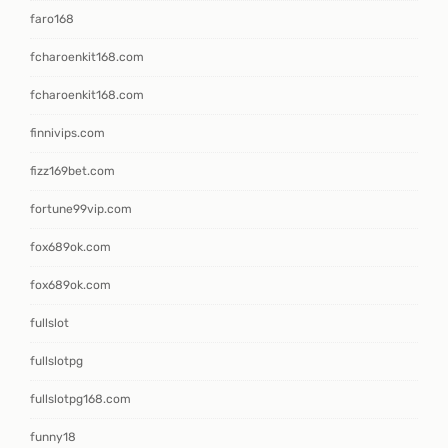
faro168
fcharoenkit168.com
fcharoenkit168.com
finnivips.com
fizz169bet.com
fortune99vip.com
fox689ok.com
fox689ok.com
fullslot
fullslotpg
fullslotpg168.com
funny18