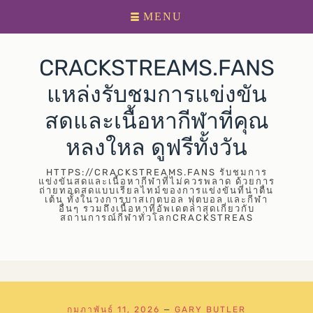
Primary
Skip
MENU
menu
to
content
CRACKSTREAMS.FANS
แหล่งรับชมการแข่งขัน
สดและเนื้อหากีฬาที่คุณ
หลงใหล ดูฟรีทั้งวัน
HTTPS://CRACKSTREAMS.FANS รับชมการ
แข่งขันสดและเนื้อหากีฬาที่ไม่ควรพลาด ด้วยการ
ถ่ายทอดสดแบบเรียลไทม์ของการแข่งขันที่น่าตื่น
เต้น ทั้งในวงการบาสเกตบอล ฟุตบอล และกีฬา
อื่นๆ รวมถึงเนื้อหาที่อัพเดตล่าสุดเกี่ยวกับ
สถานการณ์กีฬาทั่วโลกCRACKSTREAS
กุมภาพันธ์ 11, 2026
—
GARY BUTLER