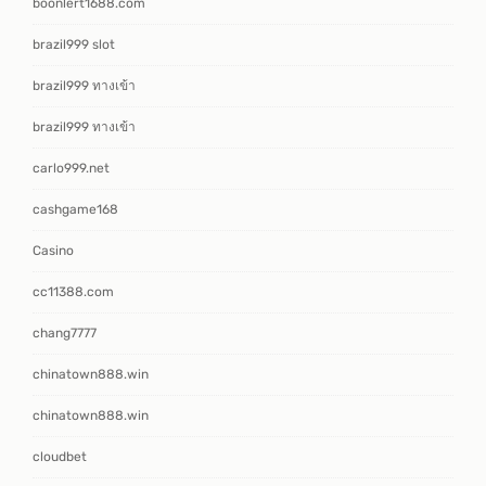
boonlert1688.com
brazil999 slot
brazil999 ทางเข้า
brazil999 ทางเข้า
carlo999.net
cashgame168
Casino
cc11388.com
chang7777
chinatown888.win
chinatown888.win
cloudbet