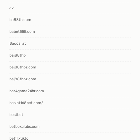
av
ba88th.com
babet555.com
Baccarat
baj88thb
baj88thbz.com
baj88thbz.com
bar4game24hr.com
baslot168bet.com/
bestbet
betboxclubs.com
betflixtikto