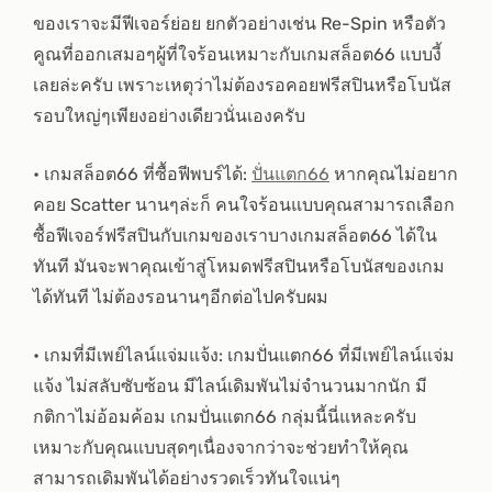
ของเราจะมีฟีเจอร์ย่อย ยกตัวอย่างเช่น Re-Spin หรือตัว
คูณที่ออกเสมอๆผู้ที่ใจร้อนเหมาะกับเกมสล็อต66 แบบงี้
เลยล่ะครับ เพราะเหตุว่าไม่ต้องรอคอยฟรีสปินหรือโบนัส
รอบใหญ่ๆเพียงอย่างเดียวนั่นเองครับ
• เกมสล็อต66 ที่ซื้อฟีพบร์ได้:
ปั่นแตก66
หากคุณไม่อยาก
คอย Scatter นานๆล่ะก็ คนใจร้อนแบบคุณสามารถเลือก
ซื้อฟีเจอร์ฟรีสปินกับเกมของเราบางเกมสล็อต66 ได้ใน
ทันที มันจะพาคุณเข้าสู่โหมดฟรีสปินหรือโบนัสของเกม
ได้ทันที ไม่ต้องรอนานๆอีกต่อไปครับผม
• เกมที่มีเพย์ไลน์แจ่มแจ้ง: เกมปั่นแตก66 ที่มีเพย์ไลน์แจ่ม
แจ้ง ไม่สลับซับซ้อน มีไลน์เดิมพันไม่จำนวนมากนัก มี
กติกาไม่อ้อมค้อม เกมปั่นแตก66 กลุ่มนี้นี่แหละครับ
เหมาะกับคุณแบบสุดๆเนื่องจากว่าจะช่วยทำให้คุณ
สามารถเดิมพันได้อย่างรวดเร็วทันใจแน่ๆ