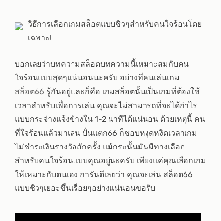
วิธีการเลือกเกมสล็อตแบบชิวๆสำหรับคนใจร้อนโดย
เฉพาะ!
บอกเลยว่าบทความสล็อตบทความนี้เหมาะสมกับคน
ใจร้อนแบบสุดๆแน่นอนนะครับ อย่างที่คนเล่นเกม
สล็อต66
รู้กันอยู่และก็คือ เกมสล็อตนั้นเป็นเกมที่ต้องใช้
เวลาสำหรับเพื่อการเล่น คุณจะไม่สามารถที่จะได้กำไร
แบบกระจ่างแจ้งข้างใน 1-2 นาทีได้แน่นอน ด้วยเหตุนี้ คน
ที่ใจร้อนแล้วมาเล่น ปั่นแตก66 ก็ชอบหงุดหงิดเวลาเกม
ไม่ชำระเงินรางวัลสักครั้ง แม้กระนั้นมันมีทางเลือก
สำหรับคนใจร้อนแบบคุณอยู่นะครับ เพียงแค่คุณเลือกเกม
ให้เหมาะกับตนเอง การันตีเลยว่า คุณจะเล่น สล็อต66
แบบชิวๆเยอะขึ้นเรื่อยๆอย่างแน่นอนขอรับ