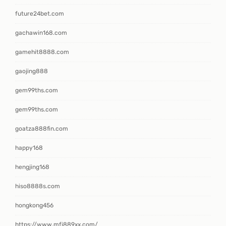
future24bet.com
gachawin168.com
gamehit8888.com
gaojing888
gem99ths.com
gem99ths.com
goatza888fin.com
happy168
hengjing168
hiso8888s.com
hongkong456
https://www.mfj889xx.com/