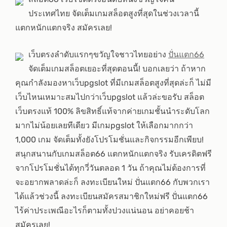
ประเทศไทย จัดเต็มเกมสล็อตสูงที่สุดในช่วงเวลานี้
แตกหนักแตกจริง สมัครเลย!
เว็บตรงลำดับแรกๆขวัญใจชาวไทยอย่าง
ปั่นแตก66
จัดเต็มเกมสล็อตเยอะที่สุดตอนนี้! บอกเลยว่า ถ้าหาก
คุณกำลังมองหาเว็บpgslot ที่มีเกมสล็อตสูงที่สุดล่ะก็ ไม่มี
เว็บไหนเหมาะสมไปกว่าเว็บpgslot แล้วล่ะขอรับ สล็อต
เว็บตรงแท้ 100% ลิขสิทธิ์แท้จากค่ายเกมชั้นนำระดับโลก
มากไม่น้อยเลยทีเดียว มีเกมpgslot ให้เลือกมากกว่า
1,000 เกม จัดเต็มทั้งยังโปรโมชั่นและกิจกรรมอีกเพียบ!
สนุกสนานกับเกมสล็อต66 แตกหนักแตกจริง รับเครดิตฟรี
จากโปรโมชั่นได้ทุกวี่วันตลอด 1 วัน ถ้าคุณไม่ต้องการที่
จะอยากพลาดล่ะก็ ลงทะเบียนใหม่ ปั่นแตก66 กับพวกเรา
ได้แล้วช่วงนี้ ลงทะเบียนสมัครสมาชิกใหม่ฟรี ปั่นแตก66
ไร้ค่าประเพณีอะไรก็ตามทั้งปวงแน่นอน อย่าคอยช้า
สมัครเลย!