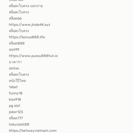
สล็อตเว็บตรง แตกง่าย
สล็อตเว็บตรง
สล็อต66
https://www.jinda44.xyz
สล็อตเว็บตรง
https://bonus888.life
สล็อต888
slot99
https://www.pussy888fun.io
บาคาร่า
slotxo
สล็อตเว็บตรง
หนังโป๊ไทย
1xbet
funny18
kiss918
pg slot
joker123
สล็อต777
tokyoslot88
https://betwayvietnam.com