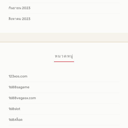
กันยายน 2023
สิงหาคม 2023
หมวดหมู่
123xos.com
1688sagame
1688vegasx.com
168slot
168สล็อต